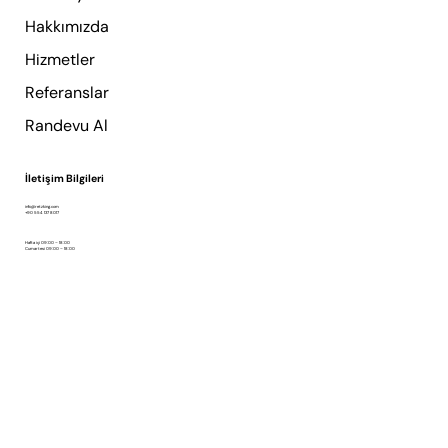
Hakkımızda
Hizmetler
Referanslar
Randevu Al
İletişim Bilgileri
info@retzking.com
+90 554 137 8017
Hafta içi 09:00 – 18:00
Cumartesi 09:00 – 18:00