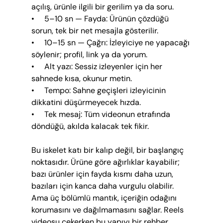
açılış, ürünle ilgili bir gerilim ya da soru.
•     5–10 sn — Fayda: Ürünün çözdüğü 
sorun, tek bir net mesajla gösterilir.
•     10–15 sn — Çağrı: İzleyiciye ne yapacağı 
söylenir; profil, link ya da yorum.
•     Alt yazı: Sessiz izleyenler için her 
sahnede kısa, okunur metin.
•     Tempo: Sahne geçişleri izleyicinin 
dikkatini düşürmeyecek hızda.
•     Tek mesaj: Tüm videonun etrafında 
döndüğü, akılda kalacak tek fikir.
Bu iskelet katı bir kalıp değil, bir başlangıç 
noktasıdır. Ürüne göre ağırlıklar kayabilir; 
bazı ürünler için fayda kısmı daha uzun, 
bazıları için kanca daha vurgulu olabilir. 
Ama üç bölümlü mantık, içeriğin odağını 
korumasını ve dağılmamasını sağlar. Reels 
videosu çekerken bu yapıyı bir rehber 