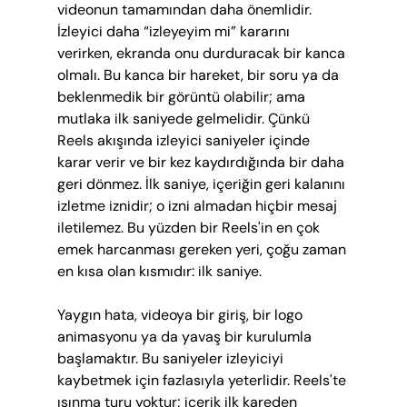
videonun tamamından daha önemlidir. 
İzleyici daha “izleyeyim mi” kararını 
verirken, ekranda onu durduracak bir kanca 
olmalı. Bu kanca bir hareket, bir soru ya da 
beklenmedik bir görüntü olabilir; ama 
mutlaka ilk saniyede gelmelidir. Çünkü 
Reels akışında izleyici saniyeler içinde 
karar verir ve bir kez kaydırdığında bir daha 
geri dönmez. İlk saniye, içeriğin geri kalanını 
izletme iznidir; o izni almadan hiçbir mesaj 
iletilemez. Bu yüzden bir Reels'in en çok 
emek harcanması gereken yeri, çoğu zaman 
en kısa olan kısmıdır: ilk saniye.
Yaygın hata, videoya bir giriş, bir logo 
animasyonu ya da yavaş bir kurulumla 
başlamaktır. Bu saniyeler izleyiciyi 
kaybetmek için fazlasıyla yeterlidir. Reels'te 
ısınma turu yoktur; içerik ilk kareden 