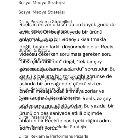
Sosyal Medya Stratejisi
Sosyal Medya Stratejisi
Dijital Pazarlama Stratejileri
Reels'in en zorlu kısıtı da en büyük gücü de 
Dijital Pazarlama & Strateji
aynı: süre. On beş saniyede bir ürünü 
anlatmak, uzun bir videoyu kısaltmakla 
SEO & Dijital Strateji
değil, baştan farklı düşünmekle olur. Reels 
Strateji & İçgörü
videosu çekerken sorulması gereken soru 
Strateji & Büyüme
“neyi çıkarabilirim” değil, “tek bir şey 
gösterecek olsam ne olurdu” sorusudur. Bu 
İçerik Stratejisi ve Planlama
kısıt, ilk bakışta bir zorluk gibi görünse de 
Pazarlama Ölçümleme ve Performans
aslında bir armağandır; çünkü sizi en 
Dijital Pazarlama & Stratejik İleti
önemli mesaja odaklanmaya zorlar ve 
gereksiz her şeyi eler. İyi bir Reels, az şey 
Dijital İletişim & Marka Yönetimi
söyler ama onu güçlü söyler. Bu yazıda, bir 
Video Prodüksiyon & Dijital İletişi
ürünü on beş saniyede etkili biçimde 
Dijital Pazarlama
anlatan bir Reels'in nasıl çekildiğini adım 
Dijital Pazarlama & Marka Stratejis
adım anlatıyoruz.
Dijital Reklam & Performans Pazarla