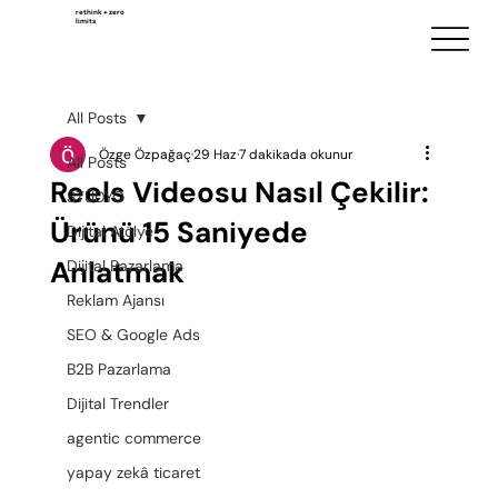
rethink + zero
limits
All Posts
Özge Özpağaç
29 Haz
7 dakikada okunur
All Posts
Reels Videosu Nasıl Çekilir:
STÜDYO
Ürünü 15 Saniyede
Dijital Atölye
Anlatmak
Dijital Pazarlama
Reklam Ajansı
SEO & Google Ads
B2B Pazarlama
Dijital Trendler
agentic commerce
yapay zekâ ticaret