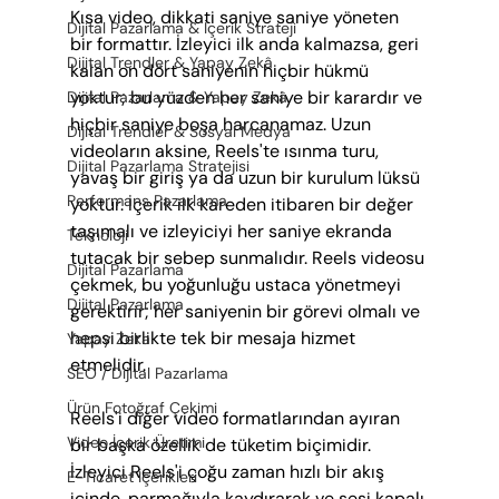
Kısa video, dikkati saniye saniye yöneten 
Dijital Pazarlama & İçerik Strateji
bir formattır. İzleyici ilk anda kalmazsa, geri 
Dijital Trendler & Yapay Zekâ
kalan on dört saniyenin hiçbir hükmü 
yoktur; bu yüzden her saniye bir karardır ve 
Dijital Pazarlama & Yapay Zekâ
hiçbir saniye boşa harcanamaz. Uzun 
Dijital Trendler & Sosyal Medya
videoların aksine, Reels'te ısınma turu, 
Dijital Pazarlama Stratejisi
yavaş bir giriş ya da uzun bir kurulum lüksü 
Performans Pazarlama
yoktur. İçerik ilk kareden itibaren bir değer 
taşımalı ve izleyiciyi her saniye ekranda 
Teknoloji
tutacak bir sebep sunmalıdır. Reels videosu 
Dijital Pazarlama
çekmek, bu yoğunluğu ustaca yönetmeyi 
Dijital Pazarlama
gerektirir; her saniyenin bir görevi olmalı ve 
hepsi birlikte tek bir mesaja hizmet 
Yapay Zeka
etmelidir.
SEO / Dijital Pazarlama
Ürün Fotoğraf Çekimi
Reels'i diğer video formatlarından ayıran 
Video İçerik Üretimi
bir başka özellik de tüketim biçimidir. 
İzleyici Reels'i çoğu zaman hızlı bir akış 
E-Ticaret İçerikleri
içinde, parmağıyla kaydırarak ve sesi kapalı 