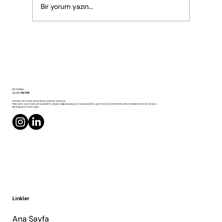
Bir yorum yazın...
Reels, TikTok, Shorts: 2026’da Markanız İçin
RETZKING
Hangi Platform?
İÇERİK
ÜRETİMİ
Markalar için stratejik dijital iletişim çözümleri üretiyoruz.
Planlı içerik, tutarlı marka dili ve ölçülebilir sonuçlar odağında çalışıyoruz. Dijital pazarlama, içerik üretimi ve performans yönetimi alanlarında hizmet veriyoruz.
Retzking İçerik Üretim Ajansı
Linkler
Ana Sayfa