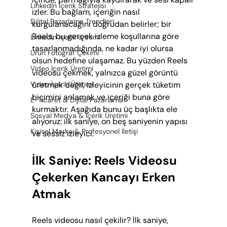
LinkedIn İçerik Stratejisi
izler. Bu bağlam, içeriğin nasıl 
Dijital Pazarlama Trendleri
kurgulanacağını doğrudan belirler; bir 
Reels, bu gerçek izleme koşullarına göre 
LinkedIn içerik üretimi
tasarlanmadığında, ne kadar iyi olursa 
Ürün Fotoğraf Çekimi
olsun hedefine ulaşamaz. Bu yüzden Reels 
Video İçerik Üretimi
videosu çekmek, yalnızca güzel görüntü 
üretmek değil, izleyicinin gerçek tüketim 
Video İçerik Üretimi
biçimini anlamak ve içeriği buna göre 
E-Ticaret & Dijital Pazarlama
kurmaktır. Aşağıda bunu üç başlıkta ele 
Sosyal Medya & İçerik Üretimi
alıyoruz: ilk saniye, on beş saniyenin yapısı 
Kişisel Marka & Profesyonel İletişi
ve sessiz izleyici.
İlk Saniye: Reels Videosu 
Çekerken Kancayı Erken 
Atmak
Reels videosu nasıl çekilir? İlk saniye, 