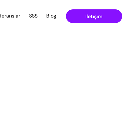
feranslar
SSS
Blog
İletişim