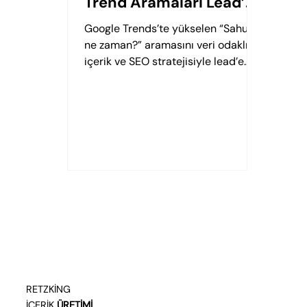
Trend Aramaları Lead’e
Dönüştürmenin
Google Trends’te yükselen “Sahur
Stratejik Yolu
ne zaman?” aramasını veri odaklı
içerik ve SEO stratejisiyle lead’e
dönüştürmenin teknik yol haritası.
RETZKING
İÇERİK
ÜRETİMİ