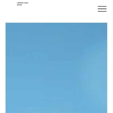
rethink + zero
limits