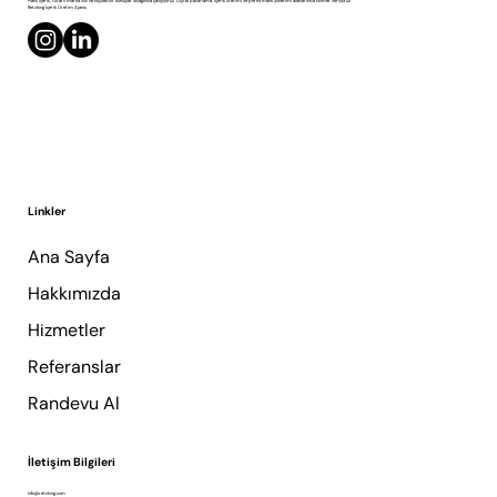
RETZKING
İÇERİK
ÜRETİMİ
Markalar için stratejik dijital iletişim çözümleri üretiyoruz.
Planlı içerik, tutarlı marka dili ve ölçülebilir sonuçlar odağında çalışıyoruz. Dijital pazarlama, içerik üretimi ve performans yönetimi alanlarında hizmet veriyoruz.
Retzking İçerik Üretim Ajansı
Linkler
Ana Sayfa
Hakkımızda
Hizmetler
Referanslar
Randevu Al