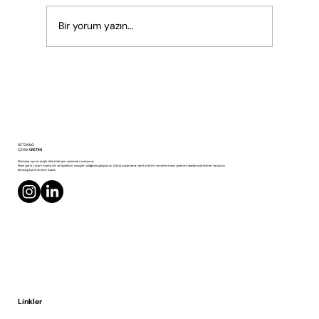
Bir yorum yazın...
CEO ve Uzmanlar İçin Video İçerik Üretimi
RETZKING
İÇERİK
ÜRETİMİ
Markalar için stratejik dijital iletişim çözümleri üretiyoruz.
Planlı içerik, tutarlı marka dili ve ölçülebilir sonuçlar odağında çalışıyoruz. Dijital pazarlama, içerik üretimi ve performans yönetimi alanlarında hizmet veriyoruz.
Retzking İçerik Üretim Ajansı
Linkler