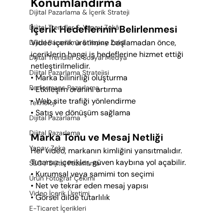
Konumlandırma
Dijital Pazarlama & İçerik Strateji
İçerik Hedeflerinin Belirlenmesi
Dijital Trendler & Yapay Zekâ
Video içerik üretimine başlamadan önce, 
Dijital Pazarlama & Yapay Zekâ
içeriklerin hangi iş hedeflerine hizmet ettiği 
Dijital Trendler & Sosyal Medya
netleştirilmelidir.
Dijital Pazarlama Stratejisi
• Marka bilinirliği oluşturma
Performans Pazarlama
• Etkileşim oranını artırma
• Web site trafiği yönlendirme
Teknoloji
• Satış ve dönüşüm sağlama
Dijital Pazarlama
Dijital Pazarlama
Marka Tonu ve Mesaj Netliği
Yapay Zeka
Her video, markanın kimliğini yansıtmalıdır. 
Tutarsız içerikler, güven kaybına yol açabilir.
SEO / Dijital Pazarlama
• Kurumsal veya samimi ton seçimi
Ürün Fotoğraf Çekimi
• Net ve tekrar eden mesaj yapısı
Video İçerik Üretimi
• Görsel dilde tutarlılık
E-Ticaret İçerikleri