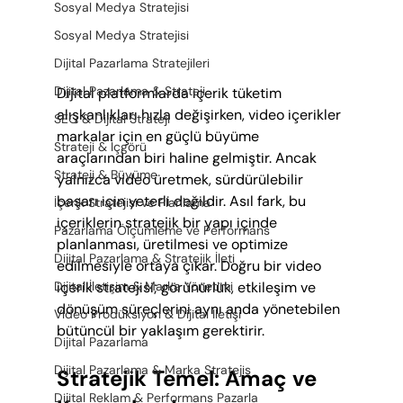
Sosyal Medya Stratejisi
Sosyal Medya Stratejisi
Dijital Pazarlama Stratejileri
Dijital Pazarlama & Strateji
Dijital platformlarda içerik tüketim 
alışkanlıkları hızla değişirken, video içerikler 
SEO & Dijital Strateji
markalar için en güçlü büyüme 
Strateji & İçgörü
araçlarından biri haline gelmiştir. Ancak 
Strateji & Büyüme
yalnızca video üretmek, sürdürülebilir 
başarı için yeterli değildir. Asıl fark, bu 
İçerik Stratejisi ve Planlama
içeriklerin stratejik bir yapı içinde 
Pazarlama Ölçümleme ve Performans
planlanması, üretilmesi ve optimize 
Dijital Pazarlama & Stratejik İleti
edilmesiyle ortaya çıkar. Doğru bir video 
içerik stratejisi; görünürlük, etkileşim ve 
Dijital İletişim & Marka Yönetimi
dönüşüm süreçlerini aynı anda yönetebilen 
Video Prodüksiyon & Dijital İletişi
bütüncül bir yaklaşım gerektirir.
Dijital Pazarlama
Dijital Pazarlama & Marka Stratejis
Stratejik Temel: Amaç ve 
Dijital Reklam & Performans Pazarla