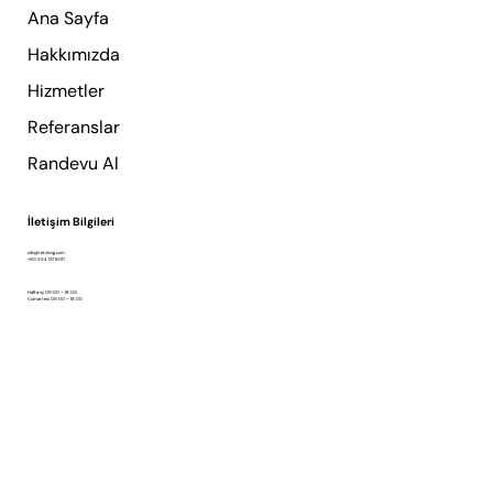
Ana Sayfa
Hakkımızda
Hizmetler
Referanslar
Randevu Al
İletişim Bilgileri
info@retzking.com
+90 554 137 8017
Hafta içi 09:00 – 18:00
Cumartesi 09:00 – 18:00