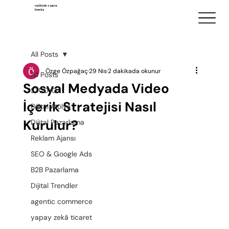
rethink + zero
limits
All Posts
Özge Özpağaç
29 Nis
2 dakikada okunur
All Posts
Sosyal Medyada Video
STÜDYO
İçerik Stratejisi Nasıl
Dijital Atölye
Kurulur?
Dijital Pazarlama
Reklam Ajansı
SEO & Google Ads
B2B Pazarlama
Dijital Trendler
agentic commerce
yapay zekâ ticaret