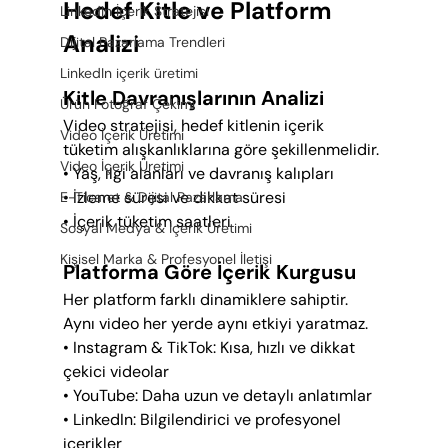
Hedef Kitle ve Platform 
LinkedIn İçerik Stratejisi
Analizi
Dijital Pazarlama Trendleri
LinkedIn içerik üretimi
Kitle Davranışlarının Analizi
Ürün Fotoğraf Çekimi
Video stratejisi, hedef kitlenin içerik 
Video İçerik Üretimi
tüketim alışkanlıklarına göre şekillenmelidir.
Video İçerik Üretimi
• Yaş, ilgi alanları ve davranış kalıpları
• İzleme süresi ve dikkat süresi
E-Ticaret & Dijital Pazarlama
• İçerik tüketim saatleri
Sosyal Medya & İçerik Üretimi
Kişisel Marka & Profesyonel İletişi
Platforma Göre İçerik Kurgusu
Her platform farklı dinamiklere sahiptir. 
Aynı video her yerde aynı etkiyi yaratmaz.
• Instagram & TikTok: Kısa, hızlı ve dikkat 
çekici videolar
• YouTube: Daha uzun ve detaylı anlatımlar
• LinkedIn: Bilgilendirici ve profesyonel 
içerikler