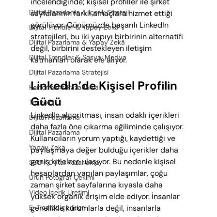
incelendiğinde; kişisel profiller ile şirket 
Dijital Pazarlama & İçerik Strateji
sayfalarının farklı amaçlara hizmet ettiği 
görülüyor. Günümüzde başarılı LinkedIn 
Dijital Trendler & Yapay Zekâ
stratejileri, bu iki yapıyı birbirinin alternatifi 
Dijital Pazarlama & Yapay Zekâ
değil, birbirini destekleyen iletişim 
Dijital Trendler & Sosyal Medya
katmanları olarak ele alıyor.
Dijital Pazarlama Stratejisi
LinkedIn’de Kişisel Profilin 
Performans Pazarlama
Gücü
Teknoloji
LinkedIn algoritması, insan odaklı içerikleri 
Dijital Pazarlama
daha fazla öne çıkarma eğiliminde çalışıyor. 
Dijital Pazarlama
Kullanıcıların yorum yaptığı, kaydettiği ve 
Yapay Zeka
paylaşmaya değer bulduğu içerikler daha 
geniş kitlelere ulaşıyor. Bu nedenle kişisel 
SEO / Dijital Pazarlama
hesaplardan yapılan paylaşımlar, çoğu 
Ürün Fotoğraf Çekimi
zaman şirket sayfalarına kıyasla daha 
Video İçerik Üretimi
yüksek organik erişim elde ediyor. İnsanlar 
E-Ticaret İçerikleri
genellikle kurumlarla değil, insanlarla 