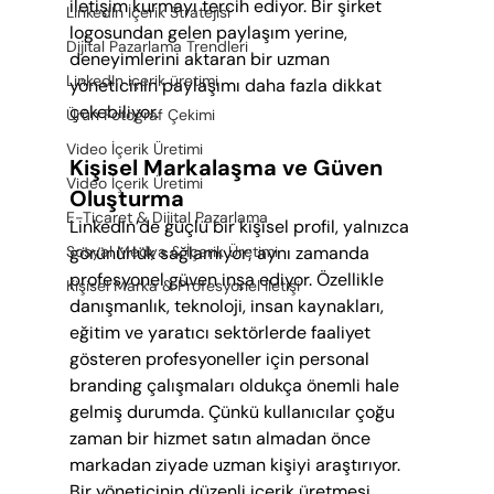
iletişim kurmayı tercih ediyor. Bir şirket 
LinkedIn İçerik Stratejisi
logosundan gelen paylaşım yerine, 
Dijital Pazarlama Trendleri
deneyimlerini aktaran bir uzman 
LinkedIn içerik üretimi
yöneticinin paylaşımı daha fazla dikkat 
çekebiliyor.
Ürün Fotoğraf Çekimi
Video İçerik Üretimi
Kişisel Markalaşma ve Güven 
Video İçerik Üretimi
Oluşturma
E-Ticaret & Dijital Pazarlama
LinkedIn’de güçlü bir kişisel profil, yalnızca 
Sosyal Medya & İçerik Üretimi
görünürlük sağlamıyor; aynı zamanda 
profesyonel güven inşa ediyor. Özellikle 
Kişisel Marka & Profesyonel İletişi
danışmanlık, teknoloji, insan kaynakları, 
eğitim ve yaratıcı sektörlerde faaliyet 
gösteren profesyoneller için personal 
branding çalışmaları oldukça önemli hale 
gelmiş durumda. Çünkü kullanıcılar çoğu 
zaman bir hizmet satın almadan önce 
markadan ziyade uzman kişiyi araştırıyor. 
Bir yöneticinin düzenli içerik üretmesi, 