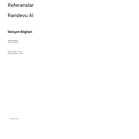
Referanslar
Randevu Al
İletişim Bilgileri
info@retzking.com
+90 554 137 8017
Hafta içi 09:00 – 18:00
Cumartesi 09:00 – 18:00
© 2021 by retzking.