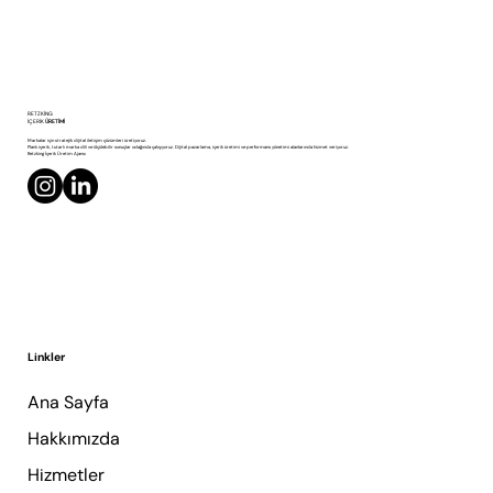
LinkedIn İçerik Stratejisi Nasıl Kurulur?
RETZKING
İÇERİK
ÜRETİMİ
Markalar için stratejik dijital iletişim çözümleri üretiyoruz.
Planlı içerik, tutarlı marka dili ve ölçülebilir sonuçlar odağında çalışıyoruz. Dijital pazarlama, içerik üretimi ve performans yönetimi alanlarında hizmet veriyoruz.
Retzking İçerik Üretim Ajansı
Linkler
Ana Sayfa
Hakkımızda
Hizmetler