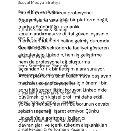
Sosyal Medya Stratejisi
Sosyal Medya Stratejisi
LinkedIn, artık yalnızca profesyonel 
özgeçmişlerin yer aldığı bir platform değil; 
Dijital Pazarlama Stratejileri
marka görünürlüğü, uzmanlık 
Dijital Pazarlama & Strateji
konumlandırması ve dijital güven inşasının 
SEO & Dijital Strateji
merkezlerinden biri haline gelmiş durumda. 
Özellikle B2B sektörlerde faaliyet gösteren 
Strateji & İçgörü
şirketler için LinkedIn, hem iş geliştirme 
Strateji & Büyüme
hem de profesyonel ağ oluşturma 
İçerik Stratejisi ve Planlama
açısından kritik bir iletişim alanı sunuyor. 
Pazarlama Ölçümleme ve Performans
Ancak platformu aktif kullanmaya başlayan 
markalar ve profesyoneller için önemli bir 
Dijital Pazarlama & Stratejik İleti
soru hâlâ geçerliliğini koruyor: LinkedIn’de 
Dijital İletişim & Marka Yönetimi
büyümek için kişisel profil mi daha etkili, 
Video Prodüksiyon & Dijital İletişi
yoksa şirket sayfası mı? Bu sorunun cevabı 
tek bir seçeneği işaret etmiyor. Çünkü 
Dijital Pazarlama
LinkedIn’in algoritması, kullanıcı 
Dijital Pazarlama & Marka Stratejis
davranışları ve içerik tüketim alışkanlıkları 
Dijital Reklam & Performans Pazarla