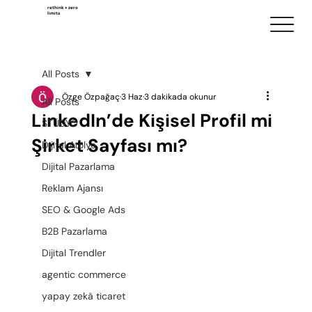
rethink + zero
limits
All Posts
Özge Özpağaç
3 Haz
3 dakikada okunur
All Posts
LinkedIn’de Kişisel Profil mi
STÜDYO
Şirket Sayfası mı?
Dijital Atölye
Dijital Pazarlama
Reklam Ajansı
SEO & Google Ads
B2B Pazarlama
Dijital Trendler
agentic commerce
yapay zekâ ticaret