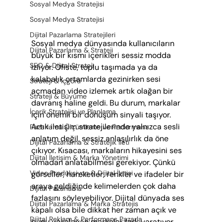
Sosyal Medya Stratejisi
Sosyal Medya Stratejisi
Dijital Pazarlama Stratejileri
Sosyal medya dünyasında kullanıcıların 
Dijital Pazarlama & Strateji
büyük bir kısmı içerikleri sessiz modda 
SEO & Dijital Strateji
izliyor. Ofiste, toplu taşımada ya da 
kalabalık ortamlarda gezinirken sesi 
Strateji & İçgörü
açmadan video izlemek artık olağan bir 
Strateji & Büyüme
davranış haline geldi. Bu durum, markalar 
İçerik Stratejisi ve Planlama
için önemli bir dönüşüm sinyali taşıyor. 
Artık iletişim stratejilerinde yalnızca sesli 
Pazarlama Ölçümleme ve Performans
anlatım değil, sessiz anlaşılırlık da öne 
Dijital Pazarlama & Stratejik İleti
çıkıyor. Kısacası, markaların hikayesini ses 
Dijital İletişim & Marka Yönetimi
olmadan anlatabilmesi gerekiyor. Çünkü 
Video Prodüksiyon & Dijital İletişi
görseller, hareketler, renkler ve ifadeler bir 
araya geldiğinde kelimelerden çok daha 
Dijital Pazarlama
fazlasını söyleyebiliyor. Dijital dünyada ses 
Dijital Pazarlama & Marka Stratejis
kapalı olsa bile dikkat her zaman açık ve 
Dijital Reklam & Performans Pazarla
bunu yakalayan markalar fark yaratıyor.