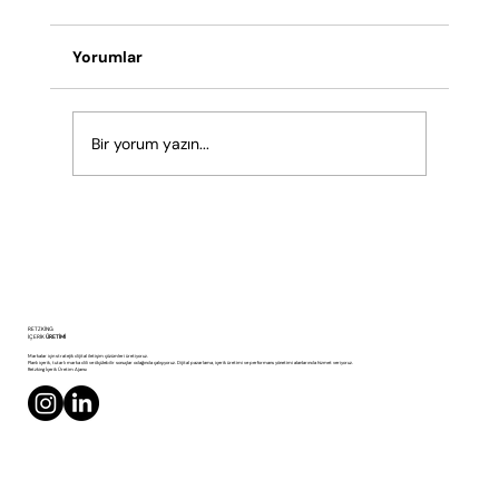
Yorumlar
Bir yorum yazın...
Her Tıklama Bir Hikâye Anlatır: Veriden
RETZKING
Stratejiye Giden Yol
İÇERİK
ÜRETİMİ
Markalar için stratejik dijital iletişim çözümleri üretiyoruz.
Planlı içerik, tutarlı marka dili ve ölçülebilir sonuçlar odağında çalışıyoruz. Dijital pazarlama, içerik üretimi ve performans yönetimi alanlarında hizmet veriyoruz.
Retzking İçerik Üretim Ajansı