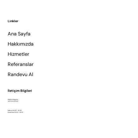
Linkler
Ana Sayfa
Hakkımızda
Hizmetler
Referanslar
Randevu Al
İletişim Bilgileri
info@retzking.com
+90 554 137 8017
Hafta içi 09:00 – 18:00
Cumartesi 09:00 – 18:00