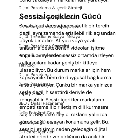
Dijital Pazarlama & İçerik Strateji
Sessiz İçeriklerin Gücü
Dijital Trendler & Yapay Zekâ
Sessiz içerikler sadece estetik bir tercih 
Dijital Pazarlama & Yapay Zekâ
değil, aynı zamanda erişilebilirlik açısından 
Dijital Trendler & Sosyal Medya
büyük bir adım. Altyazı veya yazılı 
Dijital Pazarlama Stratejisi
anlatımla desteklenen videolar, işitme 
engelli bireylerden sessiz ortamda izleyen 
Performans Pazarlama
kullanıcılara kadar geniş bir kitleye 
Teknoloji
ulaşabiliyor. Bu durum markalar için hem 
Dijital Pazarlama
kapsayıcılık hem de duygusal bağ kurma 
Dijital Pazarlama
fırsatı yaratıyor. Çünkü bir marka yalnızca 
sesle değil, hissettirdikleriyle de 
Yapay Zeka
konuşabilir. Sessiz içerikler markaların 
SEO / Dijital Pazarlama
empati temelli bir iletişim dili kurmasını 
Ürün Fotoğraf Çekimi
sağlar. Böylece izleyici reklamı yalnızca 
gören değil, anlayan konumuna gelir. Bu, 
Video İçerik Üretimi
sessiz iletişimin neden geleceğin dijital 
E-Ticaret İçerikleri
stratejilerinde yer aldığının da açık bir 