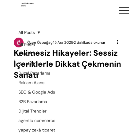
rethink + zero
limits
All Posts
Özge Özpağaç
15 Ara 2025
2 dakikada okunur
All Posts
Kelimesiz Hikayeler: Sessiz
STÜDYO
İçeriklerle Dikkat Çekmenin
Dijital Atölye
Sanatı
Dijital Pazarlama
Reklam Ajansı
SEO & Google Ads
B2B Pazarlama
Dijital Trendler
agentic commerce
yapay zekâ ticaret