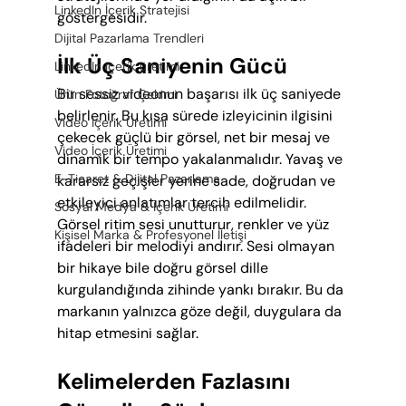
LinkedIn İçerik Stratejisi
göstergesidir.
Dijital Pazarlama Trendleri
İlk Üç Saniyenin Gücü
LinkedIn içerik üretimi
Bir sessiz videonun başarısı ilk üç saniyede 
Ürün Fotoğraf Çekimi
belirlenir. Bu kısa sürede izleyicinin ilgisini 
Video İçerik Üretimi
çekecek güçlü bir görsel, net bir mesaj ve 
Video İçerik Üretimi
dinamik bir tempo yakalanmalıdır. Yavaş ve 
E-Ticaret & Dijital Pazarlama
kararsız geçişler yerine sade, doğrudan ve 
etkileyici anlatımlar tercih edilmelidir. 
Sosyal Medya & İçerik Üretimi
Görsel ritim sesi unutturur, renkler ve yüz 
Kişisel Marka & Profesyonel İletişi
ifadeleri bir melodiyi andırır. Sesi olmayan 
bir hikaye bile doğru görsel dille 
kurgulandığında zihinde yankı bırakır. Bu da 
markanın yalnızca göze değil, duygulara da 
hitap etmesini sağlar.
Kelimelerden Fazlasını 