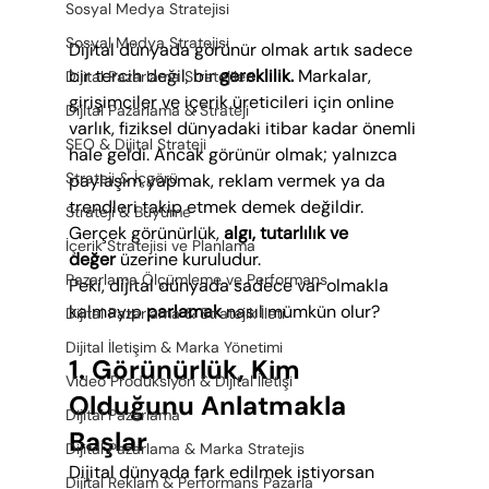
Sosyal Medya Stratejisi
Sosyal Medya Stratejisi
Dijital dünyada görünür olmak artık sadece 
bir tercih değil, bir 
gereklilik. 
Markalar, 
Dijital Pazarlama Stratejileri
girişimciler ve içerik üreticileri için online 
Dijital Pazarlama & Strateji
varlık, fiziksel dünyadaki itibar kadar önemli 
SEO & Dijital Strateji
hale geldi. Ancak görünür olmak; yalnızca 
Strateji & İçgörü
paylaşım yapmak, reklam vermek ya da 
trendleri takip etmek demek değildir. 
Strateji & Büyüme
Gerçek görünürlük, 
algı, tutarlılık ve 
İçerik Stratejisi ve Planlama
değer
 üzerine kuruludur.
Pazarlama Ölçümleme ve Performans
Peki, dijital dünyada sadece var olmakla 
kalmayıp 
parlamak
 nasıl mümkün olur?
Dijital Pazarlama & Stratejik İleti
Dijital İletişim & Marka Yönetimi
1. Görünürlük, Kim 
Video Prodüksiyon & Dijital İletişi
Olduğunu Anlatmakla 
Dijital Pazarlama
Başlar
Dijital Pazarlama & Marka Stratejis
Dijital dünyada fark edilmek istiyorsan 
Dijital Reklam & Performans Pazarla