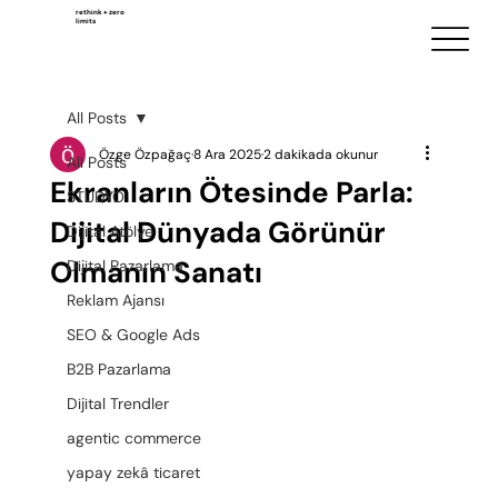
rethink + zero
limits
All Posts
Özge Özpağaç
8 Ara 2025
2 dakikada okunur
All Posts
Ekranların Ötesinde Parla:
STÜDYO
Dijital Dünyada Görünür
Dijital Atölye
Olmanın Sanatı
Dijital Pazarlama
Reklam Ajansı
SEO & Google Ads
B2B Pazarlama
Dijital Trendler
agentic commerce
yapay zekâ ticaret