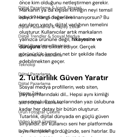
önce kim olduğunu netleştirmen gerekir. 
Dijital Pazarlama & İçerik Strateji
Markanın ya da kişisel kimliğin neyi temsil 
ediyor? Hangi değerlere inanıyorsun? Bu 
Dijital Trendler & Yapay Zekâ
soruların yanıtı, dijital varlığının temelini 
Dijital Pazarlama & Yapay Zekâ
oluşturur. Kullanıcılar artık markaların 
Dijital Trendler & Sosyal Medya
yalnızca ürününe değil, 
hikayesine ve 
Dijital Pazarlama Stratejisi
duruşuna
 da dikkat ediyor. Gerçek 
görünürlük, kendini net bir şekilde ifade 
Performans Pazarlama
edebilmekten geçer.
Teknoloji
Dijital Pazarlama
2. Tutarlılık Güven Yaratır
Dijital Pazarlama
Sosyal medya profillerin, web siten, 
Yapay Zeka
paylaşımlarındaki dil… Hepsi aynı kimliği 
yansıtmalı. Renk tonlarından yazı üslubuna 
SEO / Dijital Pazarlama
kadar her detay bir bütün oluşturur. 
Ürün Fotoğraf Çekimi
Tutarlılık, dijital dünyada en güçlü güven 
Video İçerik Üretimi
sinyalidir. Bir kullanıcı seni her platformda 
aynı “kimlikle” gördüğünde, seni hatırlar. Bu 
E-Ticaret İçerikleri