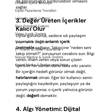
da görünürlüğün sürdürülebilir olmasını 
LinkedIn İçerik Stratejisi
sağlar.
Dijital Pazarlama Trendleri
LinkedIn içerik üretimi
3. Değer Üreten İçerikler 
Ürün Fotoğraf Çekimi
Kalıcı Olur
Video İçerik Üretimi
Dijital görünürlük, sadece sık paylaşım 
yapmakla değil, 
anlamlı içerik 
Video İçerik Üretimi
üretmekle
 sağlanır. Takipçine “neden seni 
E-Ticaret & Dijital Pazarlama
takip etmeli?” sorusunun cevabını sun. Bilgi 
Sosyal Medya & İçerik Üretimi
veren, ilham veren veya sorun çözen 
Kişisel Marka & Profesyonel İletişi
içerikler her zaman daha fazla etki yaratır. 
Bir içeriğin hedefi görünür olmak değil, 
hatırlanmak
 olmalı. Eğer bir kullanıcı senin 
paylaştığını kaydediyor, paylaşıyor ya da 
yorum yapıyorsa; o içerik yalnızca görünür 
değil, 
değerli
 demektir.
4. Algı Yönetimi: Dijital 