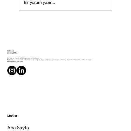
Bir yorum yazın...
Dijital Çağda B2B Pazarlama: Yeni Nesil
RETZKING
Çözümlerle Müşterilere Ulaşmak
İÇERİK
ÜRETİMİ
Markalar için stratejik dijital iletişim çözümleri üretiyoruz.
Planlı içerik, tutarlı marka dili ve ölçülebilir sonuçlar odağında çalışıyoruz. Dijital pazarlama, içerik üretimi ve performans yönetimi alanlarında hizmet veriyoruz.
Retzking İçerik Üretim Ajansı
Linkler
Ana Sayfa