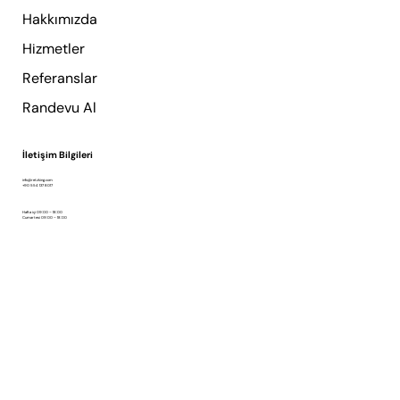
Hakkımızda
Hizmetler
Referanslar
Randevu Al
İletişim Bilgileri
info@retzking.com
+90 554 137 8017
Hafta içi 09:00 – 18:00
Cumartesi 09:00 – 18:00