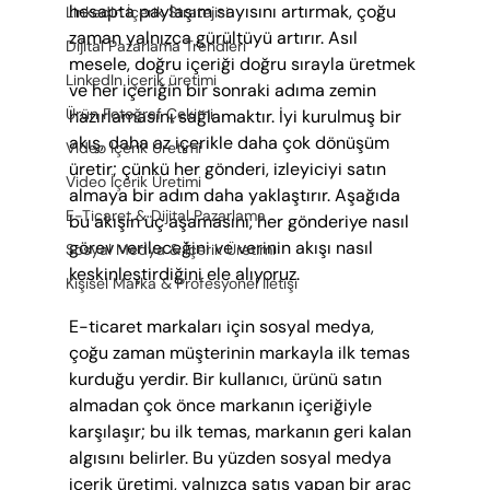
hesapta paylaşım sayısını artırmak, çoğu 
LinkedIn İçerik Stratejisi
zaman yalnızca gürültüyü artırır. Asıl 
Dijital Pazarlama Trendleri
mesele, doğru içeriği doğru sırayla üretmek 
LinkedIn içerik üretimi
ve her içeriğin bir sonraki adıma zemin 
Ürün Fotoğraf Çekimi
hazırlamasını sağlamaktır. İyi kurulmuş bir 
akış, daha az içerikle daha çok dönüşüm 
Video İçerik Üretimi
üretir; çünkü her gönderi, izleyiciyi satın 
Video İçerik Üretimi
almaya bir adım daha yaklaştırır. Aşağıda 
E-Ticaret & Dijital Pazarlama
bu akışın üç aşamasını, her gönderiye nasıl 
görev verileceğini ve verinin akışı nasıl 
Sosyal Medya & İçerik Üretimi
keskinleştirdiğini ele alıyoruz.
Kişisel Marka & Profesyonel İletişi
E-ticaret markaları için sosyal medya, 
çoğu zaman müşterinin markayla ilk temas 
kurduğu yerdir. Bir kullanıcı, ürünü satın 
almadan çok önce markanın içeriğiyle 
karşılaşır; bu ilk temas, markanın geri kalan 
algısını belirler. Bu yüzden sosyal medya 
içerik üretimi, yalnızca satış yapan bir araç 