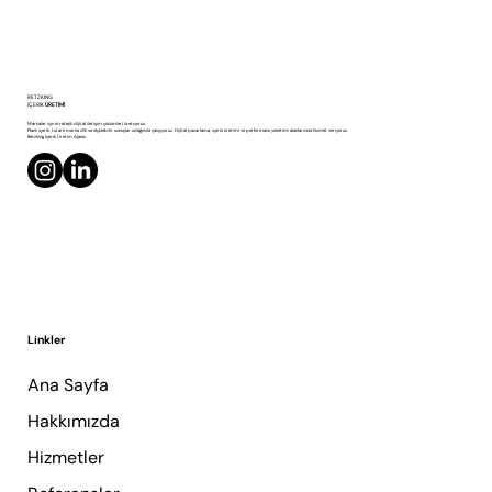
Reklam Videosu ile Sosyal Medya Videosu
RETZKING
Arasındaki Fark
İÇERİK
ÜRETİMİ
Markalar için stratejik dijital iletişim çözümleri üretiyoruz.
Planlı içerik, tutarlı marka dili ve ölçülebilir sonuçlar odağında çalışıyoruz. Dijital pazarlama, içerik üretimi ve performans yönetimi alanlarında hizmet veriyoruz.
Retzking İçerik Üretim Ajansı
Linkler
Ana Sayfa
Hakkımızda
Hizmetler