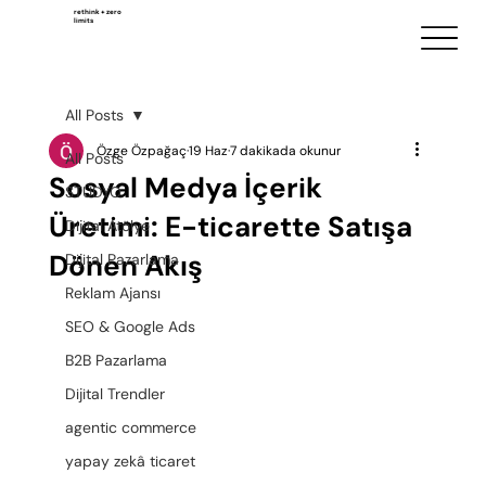
rethink + zero
limits
All Posts
Özge Özpağaç
19 Haz
7 dakikada okunur
All Posts
Sosyal Medya İçerik
STÜDYO
Üretimi: E-ticarette Satışa
Dijital Atölye
Dönen Akış
Dijital Pazarlama
Reklam Ajansı
SEO & Google Ads
B2B Pazarlama
Dijital Trendler
agentic commerce
yapay zekâ ticaret