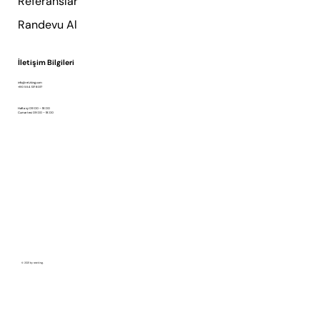
Referanslar
Randevu Al
İletişim Bilgileri
info@retzking.com
+90 554 137 8017
Hafta içi 09:00 – 18:00
Cumartesi 09:00 – 18:00
© 2021 by retzking.