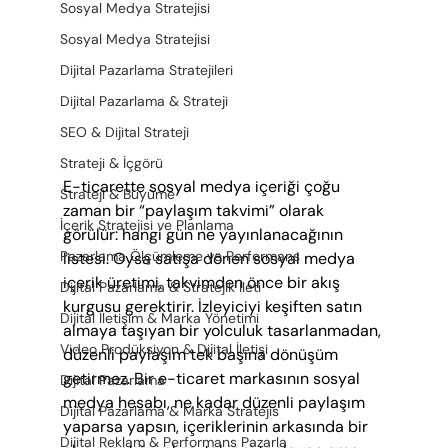
Sosyal Medya Stratejisi
Sosyal Medya Stratejisi
Dijital Pazarlama Stratejileri
Dijital Pazarlama & Strateji
SEO & Dijital Strateji
Strateji & İçgörü
E-ticarette sosyal medya içeriği çoğu 
Strateji & Büyüme
zaman bir “paylaşım takvimi” olarak 
İçerik Stratejisi ve Planlama
görülür: hangi gün ne yayınlanacağının 
Pazarlama Ölçümleme ve Performans
listesi. Oysa satışa dönen sosyal medya 
içerik üretimi, takvimden önce bir akış 
Dijital Pazarlama & Stratejik İleti
kurgusu gerektirir. İzleyiciyi keşiften satın 
Dijital İletişim & Marka Yönetimi
almaya taşıyan bir yolculuk tasarlanmadan, 
Video Prodüksiyon & Dijital İletişi
düzenli paylaşım tek başına dönüşüm 
getirmez. Bir e-ticaret markasının sosyal 
Dijital Pazarlama
medya hesabı, ne kadar düzenli paylaşım 
Dijital Pazarlama & Marka Stratejis
yaparsa yapsın, içeriklerinin arkasında bir 
Dijital Reklam & Performans Pazarla