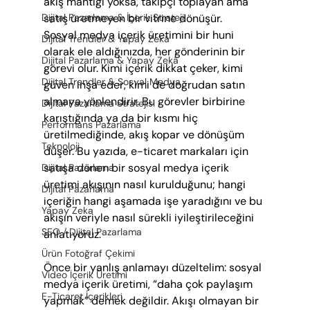
akış mantığı yoksa, takipçi toplayan ama 
Dijital Pazarlama & İçerik Strateji
satış üretmeyen bir vitrine dönüşür.
Sosyal medya içerik üretimini bir huni 
Dijital Trendler & Yapay Zekâ
olarak ele aldığınızda, her gönderinin bir 
Dijital Pazarlama & Yapay Zekâ
görevi olur. Kimi içerik dikkat çeker, kimi 
Dijital Trendler & Sosyal Medya
güven inşa eder, kimi de doğrudan satın 
almaya yönlendirir. Bu görevler birbirine 
Dijital Pazarlama Stratejisi
karıştığında ya da bir kısmı hiç 
Performans Pazarlama
üretilmediğinde, akış kopar ve dönüşüm 
Teknoloji
düşer. Bu yazıda, e-ticaret markaları için 
satışa dönen bir sosyal medya içerik 
Dijital Pazarlama
üretimi akışının nasıl kurulduğunu; hangi 
Dijital Pazarlama
içeriğin hangi aşamada işe yaradığını ve bu 
Yapay Zeka
akışın veriyle nasıl sürekli iyileştirileceğini 
SEO / Dijital Pazarlama
anlatıyoruz.
Ürün Fotoğraf Çekimi
Önce bir yanlış anlamayı düzeltelim: sosyal 
Video İçerik Üretimi
medya içerik üretimi, “daha çok paylaşım 
E-Ticaret İçerikleri
yapmak” demek değildir. Akışı olmayan bir 