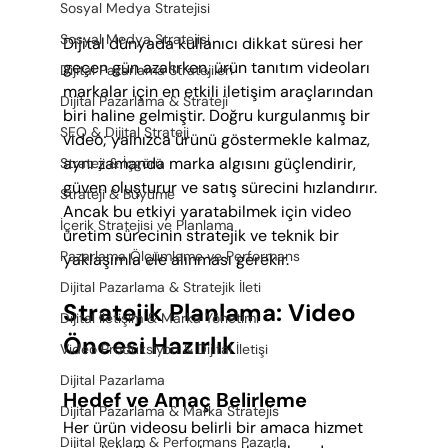
Sosyal Medya Stratejisi
Sosyal Medya Stratejisi
Dijital dünyada kullanıcı dikkat süresi her 
geçen gün azalırken, ürün tanıtım videoları 
Dijital Pazarlama Stratejileri
markalar için en etkili iletişim araçlarından 
Dijital Pazarlama & Strateji
biri haline gelmiştir. Doğru kurgulanmış bir 
SEO & Dijital Strateji
video; yalnızca ürünü göstermekle kalmaz, 
aynı zamanda marka algısını güçlendirir, 
Strateji & İçgörü
güven oluşturur ve satış sürecini hızlandırır. 
Strateji & Büyüme
Ancak bu etkiyi yaratabilmek için video 
İçerik Stratejisi ve Planlama
üretim sürecinin stratejik ve teknik bir 
Pazarlama Ölçümleme ve Performans
yaklaşımla ele alınması gerekir.
Dijital Pazarlama & Stratejik İleti
Stratejik Planlama: Video 
Dijital İletişim & Marka Yönetimi
Öncesi Hazırlık
Video Prodüksiyon & Dijital İletişi
Dijital Pazarlama
Hedef ve Amaç Belirleme
Dijital Pazarlama & Marka Stratejis
Her ürün videosu belirli bir amaca hizmet 
Dijital Reklam & Performans Pazarla