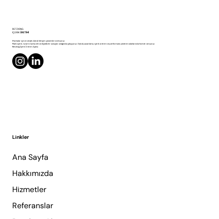
Ürün Fotoğraf Çekiminde En Sık Yapılan 7
RETZKING
Hata
İÇERİK
ÜRETİMİ
Markalar için stratejik dijital iletişim çözümleri üretiyoruz.
Planlı içerik, tutarlı marka dili ve ölçülebilir sonuçlar odağında çalışıyoruz. Dijital pazarlama, içerik üretimi ve performans yönetimi alanlarında hizmet veriyoruz.
Retzking İçerik Üretim Ajansı
Linkler
Ana Sayfa
Hakkımızda
Hizmetler
Referanslar