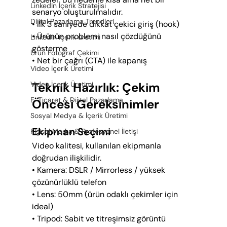
LinkedIn İçerik Stratejisi
senaryo oluşturulmalıdır.
Dijital Pazarlama Trendleri
• İlk 3 saniyede dikkat çekici giriş (hook)
• Ürünün problemi nasıl çözdüğünü 
LinkedIn içerik üretimi
gösterme
Ürün Fotoğraf Çekimi
• Net bir çağrı (CTA) ile kapanış
Video İçerik Üretimi
Video İçerik Üretimi
Teknik Hazırlık: Çekim 
E-Ticaret & Dijital Pazarlama
Öncesi Gereksinimler
Sosyal Medya & İçerik Üretimi
Ekipman Seçimi
Kişisel Marka & Profesyonel İletişi
Video kalitesi, kullanılan ekipmanla 
doğrudan ilişkilidir.
• Kamera: DSLR / Mirrorless / yüksek 
çözünürlüklü telefon
• Lens: 50mm (ürün odaklı çekimler için 
ideal)
• Tripod: Sabit ve titreşimsiz görüntü