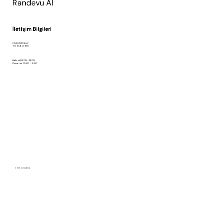
Randevu Al
İletişim Bilgileri
info@retzking.com
+90 554 137 8017
Hafta içi 09:00 – 18:00
Cumartesi 09:00 – 18:00
© 2021 by retzking.