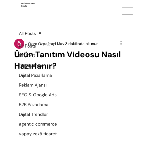
rethink + zero
limits
All Posts
Özge Özpağaç
1 May
3 dakikada okunur
All Posts
Ürün Tanıtım Videosu Nasıl
STÜDYO
Hazırlanır?
Dijital Atölye
Dijital Pazarlama
Reklam Ajansı
SEO & Google Ads
B2B Pazarlama
Dijital Trendler
agentic commerce
yapay zekâ ticaret