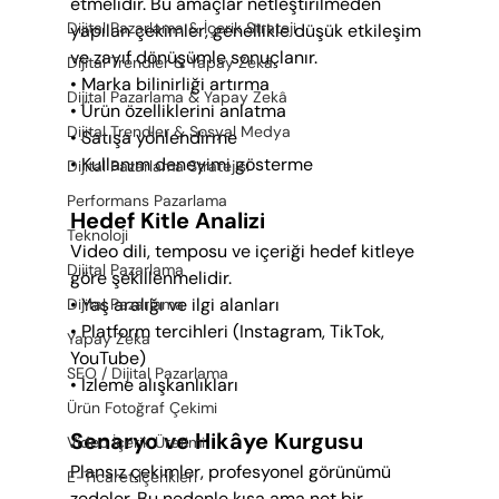
etmelidir. Bu amaçlar netleştirilmeden 
Dijital Pazarlama & İçerik Strateji
yapılan çekimler, genellikle düşük etkileşim 
ve zayıf dönüşümle sonuçlanır.
Dijital Trendler & Yapay Zekâ
• Marka bilinirliği artırma
Dijital Pazarlama & Yapay Zekâ
• Ürün özelliklerini anlatma
Dijital Trendler & Sosyal Medya
• Satışa yönlendirme
• Kullanım deneyimi gösterme
Dijital Pazarlama Stratejisi
Performans Pazarlama
Hedef Kitle Analizi
Teknoloji
Video dili, temposu ve içeriği hedef kitleye 
Dijital Pazarlama
göre şekillenmelidir.
• Yaş aralığı ve ilgi alanları
Dijital Pazarlama
• Platform tercihleri (Instagram, TikTok, 
Yapay Zeka
YouTube)
SEO / Dijital Pazarlama
• İzleme alışkanlıkları
Ürün Fotoğraf Çekimi
Senaryo ve Hikâye Kurgusu
Video İçerik Üretimi
Plansız çekimler, profesyonel görünümü 
E-Ticaret İçerikleri
zedeler. Bu nedenle kısa ama net bir 