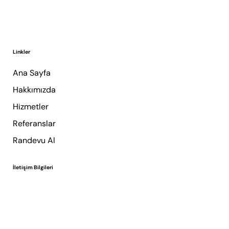
Planlı içerik, tutarlı marka dili ve ölçülebilir sonuçlar odağında çalışıyoruz. Dijital pazarlama, içerik üretimi ve performans yönetimi alanlarında hizmet veriyoruz.
Retzking İçerik Üretim Ajansı
Linkler
Ana Sayfa
Hakkımızda
Hizmetler
Referanslar
Randevu Al
İletişim Bilgileri
info@retzking.com