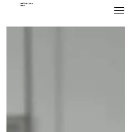
rethink + zero
limits