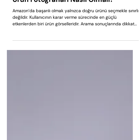
Amazon’da Satışı Artıran Görseller:
Ürün Fotoğrafları Nasıl Olmalı?
Amazon’da başarılı olmak yalnızca doğru ürünü seçmekle sınırlı
değildir. Kullanıcının karar verme sürecinde en güçlü
etkenlerden biri ürün görselleridir. Arama sonuçlarında dikkat
çekmekten ürün sayfasında güven oluşturmaya kadar her
aşamada görseller belirleyici rol oynar. Bu nedenle Amazon
ürün fotoğrafları, estetik olduğu kadar teknik olarak da doğru
kurgulanmalıdır. Amazon Ürün Fotoğraflarının Önemi Kullanıcı
Karar Sürecine Etkisi Amazon kullanıcıları, ürün açıklamasını