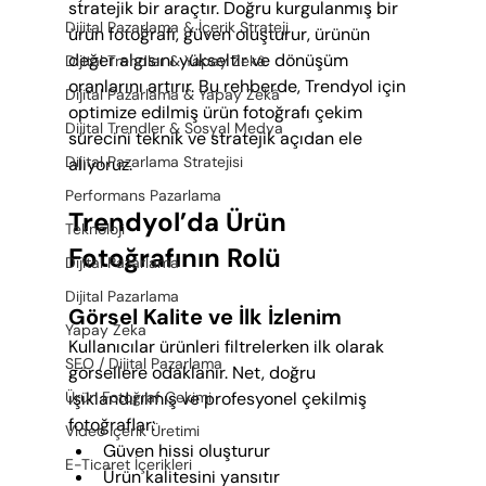
stratejik bir araçtır. Doğru kurgulanmış bir 
Dijital Pazarlama & İçerik Strateji
ürün fotoğrafı, güven oluşturur, ürünün 
değer algısını yükseltir ve dönüşüm 
Dijital Trendler & Yapay Zekâ
oranlarını artırır. Bu rehberde, Trendyol için 
Dijital Pazarlama & Yapay Zekâ
optimize edilmiş ürün fotoğrafı çekim 
Dijital Trendler & Sosyal Medya
sürecini teknik ve stratejik açıdan ele 
Dijital Pazarlama Stratejisi
alıyoruz.
Performans Pazarlama
Trendyol’da Ürün 
Teknoloji
Fotoğrafının Rolü
Dijital Pazarlama
Dijital Pazarlama
Görsel Kalite ve İlk İzlenim
Yapay Zeka
Kullanıcılar ürünleri filtrelerken ilk olarak 
SEO / Dijital Pazarlama
görsellere odaklanır. Net, doğru 
Ürün Fotoğraf Çekimi
ışıklandırılmış ve profesyonel çekilmiş 
fotoğraflar:
Video İçerik Üretimi
Güven hissi oluşturur
E-Ticaret İçerikleri
Ürün kalitesini yansıtır