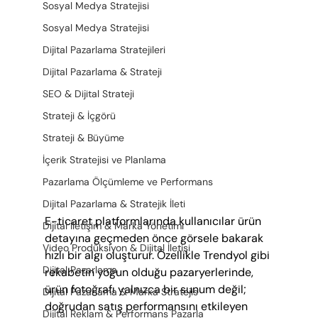
Sosyal Medya Stratejisi
Sosyal Medya Stratejisi
Dijital Pazarlama Stratejileri
Dijital Pazarlama & Strateji
SEO & Dijital Strateji
Strateji & İçgörü
Strateji & Büyüme
İçerik Stratejisi ve Planlama
Pazarlama Ölçümleme ve Performans
Dijital Pazarlama & Stratejik İleti
E-ticaret platformlarında kullanıcılar ürün 
Dijital İletişim & Marka Yönetimi
detayına geçmeden önce görsele bakarak 
Video Prodüksiyon & Dijital İletişi
hızlı bir algı oluşturur. Özellikle Trendyol gibi 
Dijital Pazarlama
rekabetin yoğun olduğu pazaryerlerinde, 
ürün fotoğrafı yalnızca bir sunum değil; 
Dijital Pazarlama & Marka Stratejis
doğrudan satış performansını etkileyen 
Dijital Reklam & Performans Pazarla