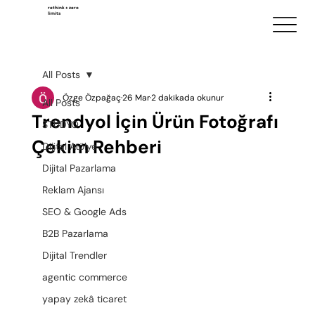
rethink + zero
limits
All Posts
Özge Özpağaç
26 Mar
2 dakikada okunur
All Posts
Trendyol İçin Ürün Fotoğrafı
STÜDYO
Çekim Rehberi
Dijital Atölye
Dijital Pazarlama
Reklam Ajansı
SEO & Google Ads
B2B Pazarlama
Dijital Trendler
agentic commerce
yapay zekâ ticaret