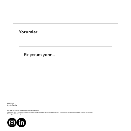
Yorumlar
Bir yorum yazın...
360 Dijital Pazarlama Nedir? Strateji, Veri v
RETZKING
İçeriğin Kesişim Noktası
İÇERİK
ÜRETİMİ
Markalar için stratejik dijital iletişim çözümleri üretiyoruz.
Planlı içerik, tutarlı marka dili ve ölçülebilir sonuçlar odağında çalışıyoruz. Dijital pazarlama, içerik üretimi ve performans yönetimi alanlarında hizmet veriyoruz.
Retzking İçerik Üretim Ajansı