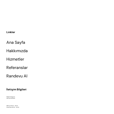
Linkler
Ana Sayfa
Hakkımızda
Hizmetler
Referanslar
Randevu Al
İletişim Bilgileri
info@retzking.com
+90 554 137 8017
Hafta içi 09:00 – 18:00
Cumartesi 09:00 – 18:00