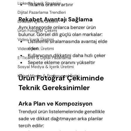
LinkedIn İçerik Stratejisi
Tıklama oranını artırır
Dijital Pazarlama Trendleri
Rekabet Avantajı Sağlama
LinkedIn içerik üretimi
Aynı kategoride onlarca benzer ürün 
Ürün Fotoğraf Çekimi
bulunur. Görsel dili güçlü olan markalar:
Video İçerik Üretimi
Listeleme sıralamasında avantaj elde 
eder
Video İçerik Üretimi
Kullanıcının dikkatini daha hızlı çeker
E-Ticaret & Dijital Pazarlama
Sepete ekleme oranını yükseltir
Sosyal Medya & İçerik Üretimi
Kişisel Marka & Profesyonel İletişi
Ürün Fotoğraf Çekiminde 
Teknik Gereksinimler
Arka Plan ve Kompozisyon
Trendyol ürün listelemelerinde genellikle 
sade ve dikkat dağıtmayan arka planlar 
tercih edilir: