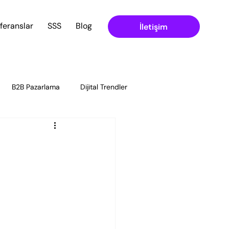
feranslar
SSS
Blog
İletişim
B2B Pazarlama
Dijital Trendler
Dijital Pazarlama Stratejileri
İçerik Stratejisi ve Planlama
Yönetimi