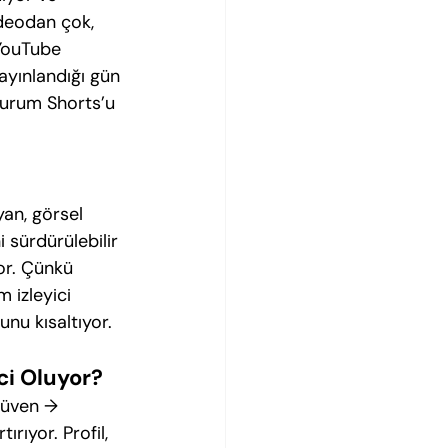
ideodan çok, 
 YouTube 
ayınlandığı gün 
 durum Shorts’u 
yan, görsel 
sürdürülebilir 
or. Çünkü 
m izleyici 
nu kısaltıyor.
ci Oluyor?
güven → 
ırıyor. Profil, 