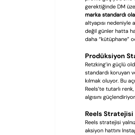
gerektiğinde DM üzer
marka standardı olan
altyapısı nedeniyle 
değil günler hatta h
daha “kütüphane” oda
Prodüksiyon St
Retzking’in güçlü old
standardı koruyan v
kılmak oluyor. Bu aç
Reels’te tutarlı renk,
algısını güçlendiriy
Reels Stratejis
Reels stratejisi yal
aksiyon hattını Instag