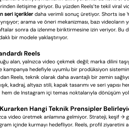
inden iletişime giriyor. Bu yüzden Reels’te tekil viral v
 seri içerikler
 daha verimli sonuç üretiyor. Shorts ise
ayrışıyor; arama ve öneri mekanizması, bazı videoların y
aftalar sonra da izlenme biriktirmesine izin veriyor. Bu
klı bir modele yaklaştırıyor.
andardı Reels
uğu alan, yalnızca video çekmek değil; marka dilini taşı
e kampanya hedefiyle uyumlu bir prodüksiyon sistemini 
ıdan Reels, teknik olarak daha avantajlı bir zemin sağlıy
 ışık, kadraj, altyazı stili, kapak tasarımı ve seri yapısı he
or hem de Instagram içi temas noktalarıyla dönüşüm yolu
i Kurarken Hangi Teknik Prensipler Belirleyi
nızca video üretmek anlamına gelmiyor. Strateji, keşif → 
ram içinde kurmayı hedefliyor. Reels, profil ziyaretini art