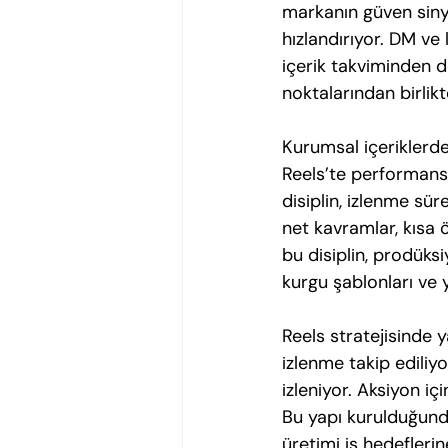
markanın güven sinyal
hızlandırıyor. DM ve 
içerik takviminden d
noktalarından birlik
Kurumsal içeriklerde
Reels’te performans
disiplin, izlenme sür
net kavramlar, kısa ö
bu disiplin, prodüksi
kurgu şablonları ve y
Reels stratejisinde y
izlenme takip ediliyo
izleniyor. Aksiyon iç
Bu yapı kurulduğunda 
üretimi iş hedeflerin