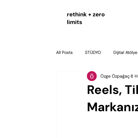
rethink + zero
limits
All Posts
STÜDYO
Dijital Atölye
Özge Özpağaç
8 H
agentic commerce
yapay zek
Reels, T
Dijital Pazarlama & Strateji
SEO
Markanız
Pazarlama Ölçümleme ve Performa