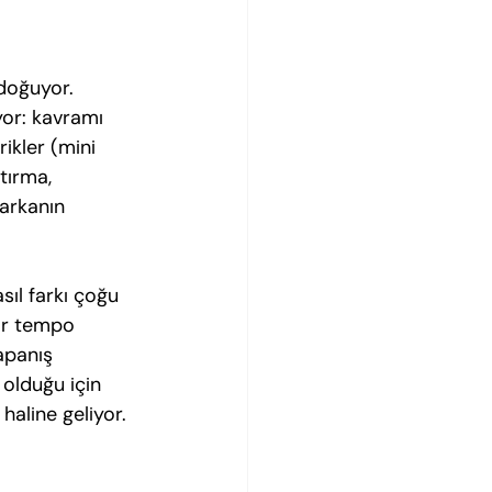
 doğuyor. 
yor: kavramı 
ikler (mini 
tırma, 
markanın 
ıl farkı çoğu 
ir tempo 
apanış 
 olduğu için 
haline geliyor.