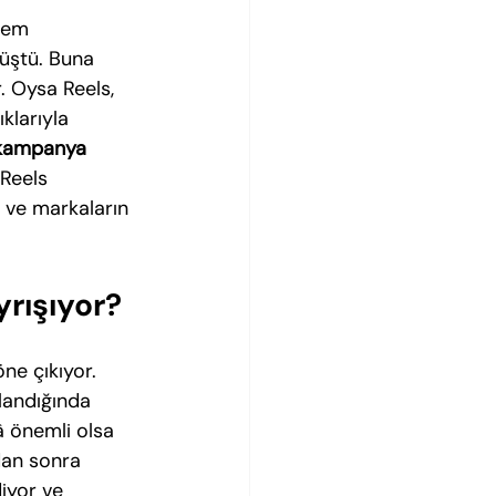
hem 
üştü. Buna 
. Oysa Reels, 
klarıyla 
e kampanya 
“Reels 
 ve markaların 
yrışıyor?
ne çıkıyor. 
alandığında 
â önemli olsa 
dan sonra 
iyor ve 