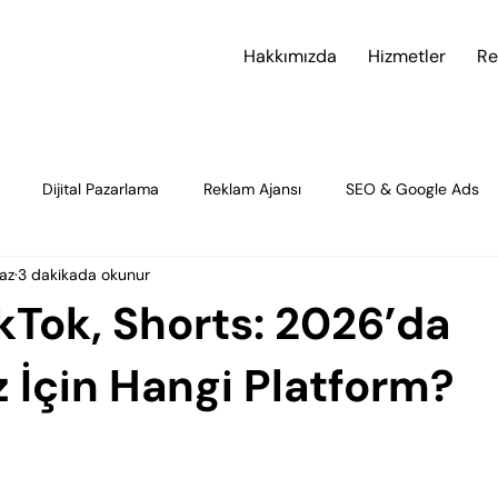
Hakkımızda
Hizmetler
Re
Dijital Pazarlama
Reklam Ajansı
SEO & Google Ads
az
3 dakikada okunur
â ticaret
Sosyal Medya Stratejisi
Sosyal Medya Stratejisi
ikTok, Shorts: 2026’da
 & Dijital Strateji
Strateji & İçgörü
Strateji & Büyüme
 İçin Hangi Platform?
ns
Dijital Pazarlama & Stratejik İleti
Dijital İletişim & Marka 