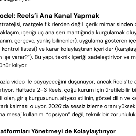
odel: Reels’i Ana Kanal Yapmak
stratejisi, rastgele fikirlerden değil içerik mimarisinden
aklaşım, içeriği üç ana seri mantığında kurgulamak olu
tanım, çerçeve, yanlış bilinenler), uygulama gösteren içer
kontrol listesi) ve karar kolaylaştıran içerikler (karşılaş
 işe yarar?”). Bu yapı, teknik içeriği sadeleştiriyor ve 
ünür kılıyor.
zla video ile büyüyeceğini düşünüyor; ancak Reels’te as
ıyor. Haftada 2–3 Reels, çoğu kurum için üretilebilir b
 olan, giriş kurgusunun, altyazı stilinin, görsel dilin ve k
arlı kalması oluyor. 2026’da sessiz izleme oranı yüksek
a mesaj kullanımı “opsiyon” değil, teknik bir zorunluluk 
Platformları Yönetmeyi de Kolaylaştırıyor