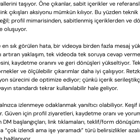
lerini taşıyor. Öne çıkanlar, sabit içerikler ve referansl
link çıkışları aksiyonu mümkün kılıyor. Bu yüzden teknik 
eğil; profil mimarisinden, sabitlenmiş içeriklerden ve 
te oluşuyor.
 en sık görülen hata, bir videoya birden fazla mesaj yü
ı artıran yaklaşım, tek videoda tek soruya cevap verme
esini, kaydetme oranını ve geri dönüşleri yükseltiyor. Tek
rnekler ve ölçülebilir çıkarımlar daha iyi çalışıyor. Retz
yon sürecini de optimize ediyor; çünkü içerik serileştikç
ayın standardı tekrar kullanılabilir hale geliyor.
alnızca izlenmeye odaklanmak yanıltıcı olabiliyor. Keşif i
r. Güven için profil ziyaretleri, kaydetme oranı ve yorum
in DM başlangıçları, link tıklamaları, teklif/form dönüşüml
“çok izlendi ama işe yaramadı” türü belirsizlikler azalı
e bağlanıyor.