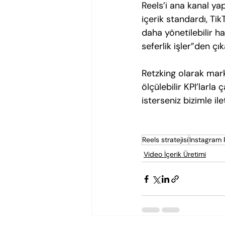
Reels’i ana kanal ya
içerik standardı, Ti
daha yönetilebilir ha
seferlik işler”den ç
Retzking olarak markan
ölçülebilir KPI’larla
isterseniz bizimle ile
Reels stratejisi
Instagram R
Video İçerik Üretimi