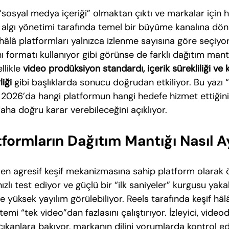
sosyal medya içeriği” olmaktan çıktı ve markalar için 
lgı yönetimi tarafında temel bir büyüme kanalına dön
âlâ platformları yalnızca izlenme sayısına göre seçiyor
ı formatı kullanıyor gibi görünse de farklı dağıtım mantı
llikle 
video prodüksiyon standardı, içerik sürekliliği v
liği
 gibi başlıklarda sonucu doğrudan etkiliyor. Bu yazı 
, 2026’da hangi platformun hangi hedefe hizmet ettiğini
daha doğru karar verebileceğini açıklıyor.
formların Dağıtım Mantığı Nasıl A
 en agresif keşif mekanizmasına sahip platform olarak ö
hızlı test ediyor ve güçlü bir “ilk saniyeler” kurgusu yak
e yüksek yayılım görülebiliyor. Reels tarafında keşif hâl
mi “tek video”dan fazlasını çalıştırıyor. İzleyici, video
 çıkanlara bakıyor, markanın dilini yorumlarda kontrol ed