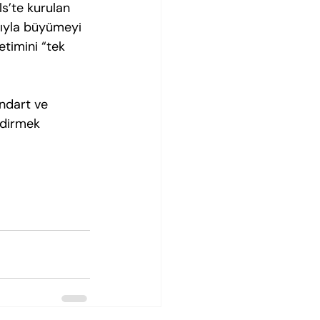
s’te kurulan 
ğıyla büyümeyi 
etimini “tek 
andart ve 
endirmek 