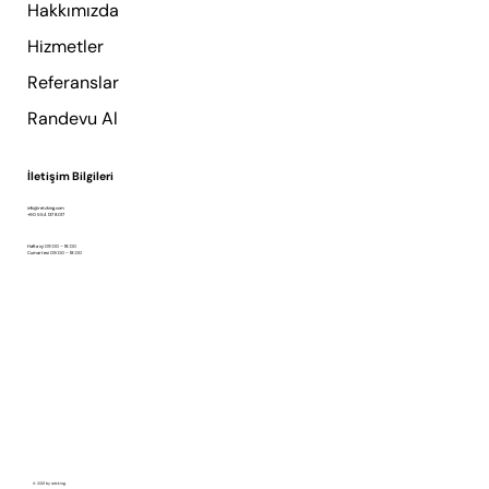
Hakkımızda
Hizmetler
Referanslar
Randevu Al
İletişim Bilgileri
info@retzking.com
+90 554 137 8017
Hafta içi 09:00 – 18:00
Cumartesi 09:00 – 18:00
© 2021 by retzking.