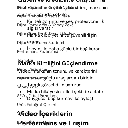
Dijital Pazarlama & İçerik Strateji
Profesyonelce üretilmiş bir video, markanın 
algısını doğrudan etkiler.
Dijital Trendler & Yapay Zekâ
Kaliteli görüntü ve ses, profesyonellik 
Dijital Pazarlama & Yapay Zekâ
algısı yaratır
Dijital Trendler & Sosyal Medya
Marka ciddiyetini ve güvenilirliğini 
artırır
Dijital Pazarlama Stratejisi
İzleyici ile daha güçlü bir bağ kurar
Performans Pazarlama
Teknoloji
Marka Kimliğini Güçlendirme
Dijital Pazarlama
Video, markanın tonunu ve karakterini 
yansıtan en güçlü araçlardan biridir.
Dijital Pazarlama
Tutarlı görsel dil oluşturur
Yapay Zeka
Marka hikâyesini etkili şekilde anlatır
SEO / Dijital Pazarlama
Duygusal bağ kurmayı kolaylaştırır
Ürün Fotoğraf Çekimi
Video İçeriklerin 
Video İçerik Üretimi
Performans ve Erişim 
E-Ticaret İçerikleri