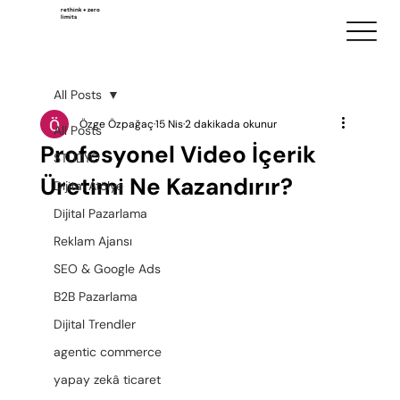
rethink + zero
limits
All Posts
Özge Özpağaç
15 Nis
2 dakikada okunur
All Posts
Profesyonel Video İçerik
STÜDYO
Üretimi Ne Kazandırır?
Dijital Atölye
Dijital Pazarlama
Reklam Ajansı
SEO & Google Ads
B2B Pazarlama
Dijital Trendler
agentic commerce
yapay zekâ ticaret