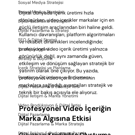
Sosyal Medya Stratejisi
Sosyal Medya Stratejisi
Dijital dünyada içerik üretimi hızla 
dönüşürken, video içerikler markalar için en 
Dijital Pazarlama Stratejileri
güçlü iletişim araçlarından biri haline geldi. 
Dijital Pazarlama & Strateji
Kullanıcı davranışları, platform algoritmaları 
SEO & Dijital Strateji
ve rekabet dinamikleri incelendiğinde; 
profesyonel video içerik üretimi yalnızca 
Strateji & İçgörü
görünürlük değil, aynı zamanda güven, 
Strateji & Büyüme
etkileşim ve dönüşüm sağlayan stratejik bir 
İçerik Stratejisi ve Planlama
yatırım olarak öne çıkıyor. Bu yazıda, 
Pazarlama Ölçümleme ve Performans
profesyonel video içerik üretiminin 
markalara sağladığı avantajları stratejik ve 
Dijital Pazarlama & Stratejik İleti
teknik bir bakış açısıyla ele alıyoruz.
Dijital İletişim & Marka Yönetimi
Video Prodüksiyon & Dijital İletişi
Profesyonel Video İçeriğin 
Dijital Pazarlama
Marka Algısına Etkisi
Dijital Pazarlama & Marka Stratejis
Dijital Reklam & Performans Pazarla
Güven ve Kredibilite Oluşturma