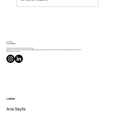
Profesyonel Ürün Fotoğrafı Satışları Nasıl
RETZKING
Artırır?
İÇERİK
ÜRETİMİ
Markalar için stratejik dijital iletişim çözümleri üretiyoruz.
Planlı içerik, tutarlı marka dili ve ölçülebilir sonuçlar odağında çalışıyoruz. Dijital pazarlama, içerik üretimi ve performans yönetimi alanlarında hizmet veriyoruz.
Retzking İçerik Üretim Ajansı
Linkler
Ana Sayfa