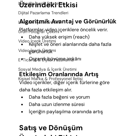
Üzerindeki Etkisi
LinkedIn İçerik Stratejisi
Dijital Pazarlama Trendleri
Algoritmik Avantaj ve Görünürlük
LinkedIn içerik üretimi
Platformlar video içeriklere öncelik verir.
Ürün Fotoğraf Çekimi
Daha yüksek erişim (reach)
Video İçerik Üretimi
Keşfet ve öneri alanlarında daha fazla 
Video İçerik Üretimi
görünürlük
Organik büyüme imkânı
E-Ticaret & Dijital Pazarlama
Sosyal Medya & İçerik Üretimi
Etkileşim Oranlarında Artış
Kişisel Marka & Profesyonel İletişi
Video içerikler, diğer içerik türlerine göre 
daha fazla etkileşim alır.
Daha fazla beğeni ve yorum
Daha uzun izlenme süresi
İçeriğin paylaşılma oranında artış
Satış ve Dönüşüm 