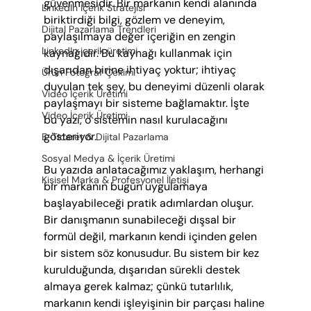
güvenmesidir. Bir markanın kendi alanında 
LinkedIn İçerik Stratejisi
biriktirdiği bilgi, gözlem ve deneyim, 
Dijital Pazarlama Trendleri
paylaşılmaya değer içeriğin en zengin 
LinkedIn içerik üretimi
kaynağıdır. Bu kaynağı kullanmak için 
dışarıdan birine ihtiyaç yoktur; ihtiyaç 
Ürün Fotoğraf Çekimi
duyulan tek şey, bu deneyimi düzenli olarak 
Video İçerik Üretimi
paylaşmayı bir sisteme bağlamaktır. İşte 
Video İçerik Üretimi
bu yazı, o sistemin nasıl kurulacağını 
gösteriyor.
E-Ticaret & Dijital Pazarlama
Sosyal Medya & İçerik Üretimi
Bu yazıda anlatacağımız yaklaşım, herhangi 
Kişisel Marka & Profesyonel İletişi
bir markanın bugün uygulamaya 
başlayabileceği pratik adımlardan oluşur. 
Bir danışmanın sunabileceği dışsal bir 
formül değil, markanın kendi içinden gelen 
bir sistem söz konusudur. Bu sistem bir kez 
kurulduğunda, dışarıdan sürekli destek 
almaya gerek kalmaz; çünkü tutarlılık, 
markanın kendi işleyişinin bir parçası haline 