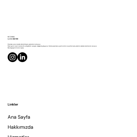
LinkedIn Yönetimi: Kurumsal Hesabı Canlı
RETZKING
Tutmanın Sistemi
İÇERİK
ÜRETİMİ
Markalar için stratejik dijital iletişim çözümleri üretiyoruz.
Planlı içerik, tutarlı marka dili ve ölçülebilir sonuçlar odağında çalışıyoruz. Dijital pazarlama, içerik üretimi ve performans yönetimi alanlarında hizmet veriyoruz.
Retzking İçerik Üretim Ajansı
Linkler
Ana Sayfa
Hakkımızda