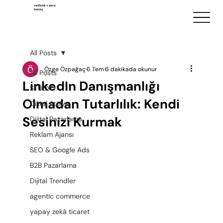
rethink + zero
limits
All Posts
Özge Özpağaç
6 Tem
6 dakikada okunur
All Posts
LinkedIn Danışmanlığı
STÜDYO
Olmadan Tutarlılık: Kendi
Dijital Atölye
Sesinizi Kurmak
Dijital Pazarlama
Reklam Ajansı
SEO & Google Ads
B2B Pazarlama
Dijital Trendler
agentic commerce
yapay zekâ ticaret