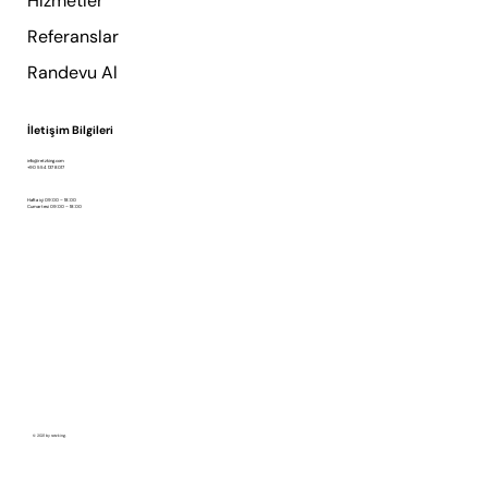
Hizmetler
Referanslar
Randevu Al
İletişim Bilgileri
info@retzking.com
+90 554 137 8017
Hafta içi 09:00 – 18:00
Cumartesi 09:00 – 18:00
© 2021 by retzking.