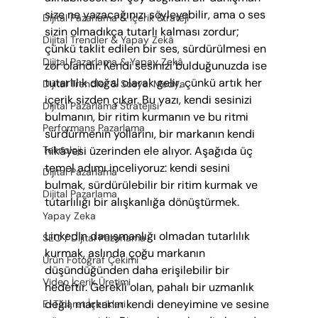
size ne yazacağınızı söyleyebilir, ama o ses 
Dijital Pazarlama & İçerik Strateji
sizin olmadıkça tutarlı kalması zordur; 
Dijital Trendler & Yapay Zekâ
çünkü taklit edilen bir ses, sürdürülmesi en 
Dijital Pazarlama & Yapay Zekâ
zor olandır. Kendi sesinizi bulduğunuzda ise 
tutarlılık doğal olarak gelir, çünkü artık her 
Dijital Trendler & Sosyal Medya
içerik sizden çıkar. Bu yazı, kendi sesinizi 
Dijital Pazarlama Stratejisi
bulmanın, bir ritim kurmanın ve bu ritmi 
Performans Pazarlama
sürdürmenin yollarını, bir markanın kendi 
Teknoloji
hikâyesi üzerinden ele alıyor. Aşağıda üç 
temel adımı inceliyoruz: kendi sesini 
Dijital Pazarlama
bulmak, sürdürülebilir bir ritim kurmak ve 
Dijital Pazarlama
tutarlılığı bir alışkanlığa dönüştürmek.
Yapay Zeka
LinkedIn danışmanlığı olmadan tutarlılık 
SEO / Dijital Pazarlama
kurmak, aslında çoğu markanın 
Ürün Fotoğraf Çekimi
düşündüğünden daha erişilebilir bir 
Video İçerik Üretimi
hedeftir. Gerekli olan, pahalı bir uzmanlık 
değil, markanın kendi deneyimine ve sesine 
E-Ticaret İçerikleri