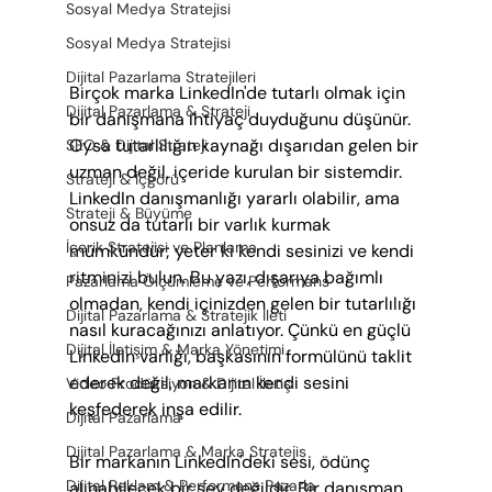
Sosyal Medya Stratejisi
Sosyal Medya Stratejisi
Dijital Pazarlama Stratejileri
Birçok marka LinkedIn'de tutarlı olmak için 
Dijital Pazarlama & Strateji
bir danışmana ihtiyaç duyduğunu düşünür. 
Oysa tutarlılığın kaynağı dışarıdan gelen bir 
SEO & Dijital Strateji
uzman değil, içeride kurulan bir sistemdir. 
Strateji & İçgörü
LinkedIn danışmanlığı yararlı olabilir, ama 
Strateji & Büyüme
onsuz da tutarlı bir varlık kurmak 
İçerik Stratejisi ve Planlama
mümkündür; yeter ki kendi sesinizi ve kendi 
ritminizi bulun. Bu yazı, dışarıya bağımlı 
Pazarlama Ölçümleme ve Performans
olmadan, kendi içinizden gelen bir tutarlılığı 
Dijital Pazarlama & Stratejik İleti
nasıl kuracağınızı anlatıyor. Çünkü en güçlü 
Dijital İletişim & Marka Yönetimi
LinkedIn varlığı, başkasının formülünü taklit 
ederek değil, markanın kendi sesini 
Video Prodüksiyon & Dijital İletişi
keşfederek inşa edilir.
Dijital Pazarlama
Dijital Pazarlama & Marka Stratejis
Bir markanın LinkedIn'deki sesi, ödünç 
Dijital Reklam & Performans Pazarla
alınabilecek bir şey değildir. Bir danışman 