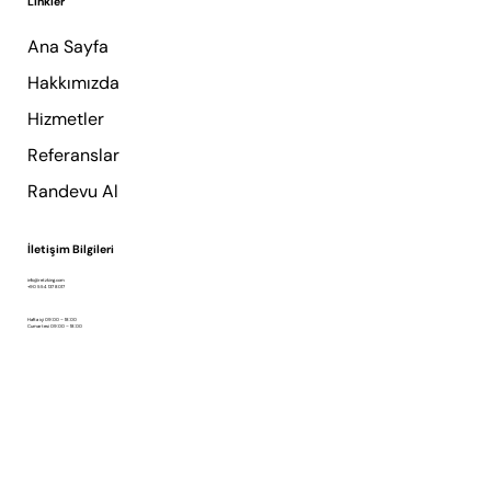
Linkler
Ana Sayfa
Hakkımızda
Hizmetler
Referanslar
Randevu Al
İletişim Bilgileri
info@retzking.com
+90 554 137 8017
Hafta içi 09:00 – 18:00
Cumartesi 09:00 – 18:00