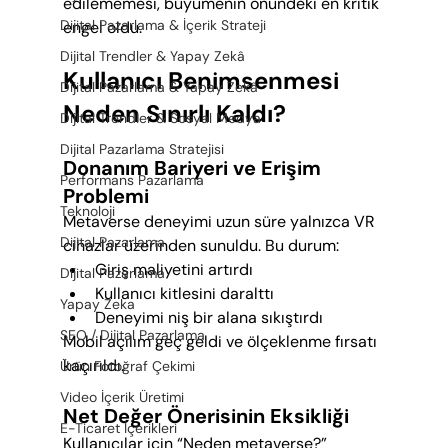
edilememesi, büyümenin önündeki en kritik 
Dijital Pazarlama & İçerik Strateji
engel oldu.
Dijital Trendler & Yapay Zekâ
Kullanıcı Benimsenmesi 
Dijital Pazarlama & Yapay Zekâ
Neden Sınırlı Kaldı?
Dijital Trendler & Sosyal Medya
Dijital Pazarlama Stratejisi
Donanım Bariyeri ve Erişim 
Performans Pazarlama
Problemi
Teknoloji
Metaverse deneyimi uzun süre yalnızca VR 
Dijital Pazarlama
cihazlar üzerinden sunuldu. Bu durum:
Giriş maliyetini artırdı
Dijital Pazarlama
Kullanıcı kitlesini daralttı
Yapay Zeka
Deneyimi niş bir alana sıkıştırdı
SEO / Dijital Pazarlama
Mobil açılım geç geldi ve ölçeklenme fırsatı 
kaçırıldı.
Ürün Fotoğraf Çekimi
Video İçerik Üretimi
Net Değer Önerisinin Eksikliği
E-Ticaret İçerikleri
Kullanıcılar için “Neden metaverse?” 