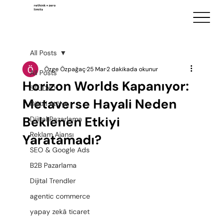
rethink + zero
limits
All Posts
Özge Özpağaç
25 Mar
2 dakikada okunur
All Posts
Horizon Worlds Kapanıyor:
STÜDYO
Metaverse Hayali Neden
Dijital Atölye
Beklenen Etkiyi
Dijital Pazarlama
Reklam Ajansı
Yaratamadı?
SEO & Google Ads
B2B Pazarlama
Dijital Trendler
agentic commerce
yapay zekâ ticaret