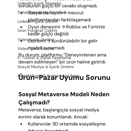
LinkedIn İçerik Stratejisi
sorusunun güçlü bir cevabı oluşmadı.
Sosyal deneyim → mevcut 
Dijital Pazarlama Trendleri
platformlardan farklılaşamadı
LinkedIn içerik üretimi
Oyun deneyimi → Roblox ve Fortnite 
Ürün Fotoğraf Çekimi
kadar güçlü değildi
Video İçerik Üretimi
Ekonomi → sürdürülebilir bir gelir 
modeli sunamadı
Video İçerik Üretimi
Bu durum, platformu “Deneyimlenen ama 
E-Ticaret & Dijital Pazarlama
devam edilmeyen” bir ürün haline getirdi.
Sosyal Medya & İçerik Üretimi
Ürün-Pazar Uyumu Sorunu
Kişisel Marka & Profesyonel İletişi
Sosyal Metaverse Modeli Neden 
Çalışmadı?
Metaverse, başlangıçta sosyal medya 
evrimi olarak konumlandı. Ancak:
Kullanıcılar 3D ortamda sosyalleşme 
ihtiyacı hissetmedi