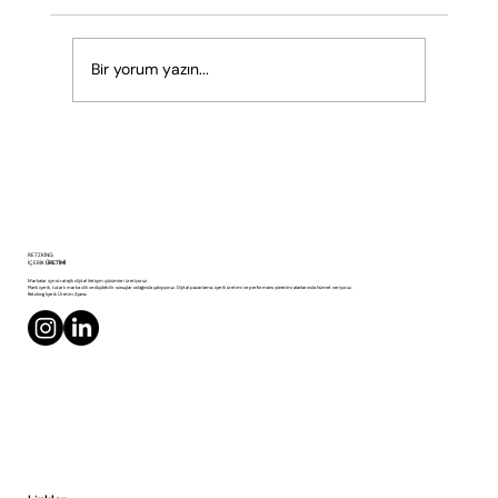
Bir yorum yazın...
2026’da Reklamcılık Kime Konuşacak:
RETZKING
İnsanlara mı, Yapay Zekâlara mı?
İÇERİK
ÜRETİMİ
Markalar için stratejik dijital iletişim çözümleri üretiyoruz.
Planlı içerik, tutarlı marka dili ve ölçülebilir sonuçlar odağında çalışıyoruz. Dijital pazarlama, içerik üretimi ve performans yönetimi alanlarında hizmet veriyoruz.
Retzking İçerik Üretim Ajansı