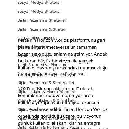
Sosyal Medya Stratejisi
Sosyal Medya Stratejisi
Dijital Pazarlama Stratejileri
Dijital Pazarlama & Strateji
SEO & Dijital Strateji
Meta’nın Horizon Worlds platformunu geri 
plana alması, metaverse’ün tamamen 
Strateji & İçgörü
başarısız olduğu anlamına gelmiyor. Ancak 
Strateji & Büyüme
bu karar, büyük bir vizyon ile gerçek 
İçerik Stratejisi ve Planlama
kullanıcı davranışı arasındaki uyumsuzluğu 
Pazarlama Ölçümleme ve Performans
net biçimde ortaya koyuyor.
Dijital Pazarlama & Stratejik İleti
2021’de “Bir sonraki internet” olarak 
Dijital İletişim & Marka Yönetimi
konumlanan metaverse, milyarlarca 
Video Prodüksiyon & Dijital İletişi
kullanıcıyı kapsayan bir dijital ekonomi 
vaadiyle lanse edildi. Fakat Horizon Worlds 
Dijital Pazarlama
örneğinde görüldüğü üzere, bu vizyonun 
Dijital Pazarlama & Marka Stratejis
günlük kullanıcı alışkanlıklarına entegre 
Dijital Reklam & Performans Pazarla