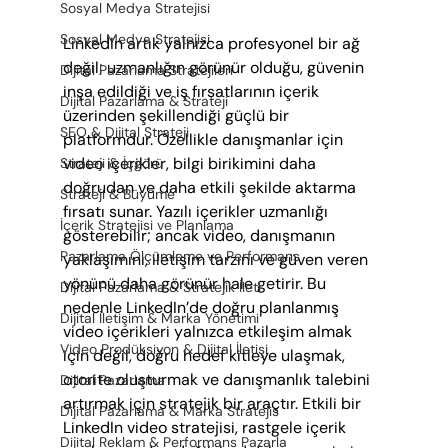
Sosyal Medya Stratejisi
Sosyal Medya Stratejisi
LinkedIn artık yalnızca profesyonel bir ağ 
değil; uzmanlığın görünür olduğu, güvenin 
Dijital Pazarlama Stratejileri
inşa edildiği ve iş fırsatlarının içerik 
Dijital Pazarlama & Strateji
üzerinden şekillendiği güçlü bir 
SEO & Dijital Strateji
platformdur. Özellikle danışmanlar için 
video içerikler, bilgi birikimini daha 
Strateji & İçgörü
doğrudan ve daha etkili şekilde aktarma 
Strateji & Büyüme
fırsatı sunar. Yazılı içerikler uzmanlığı 
İçerik Stratejisi ve Planlama
gösterebilir; ancak video, danışmanın 
Pazarlama Ölçümleme ve Performans
yaklaşımını, iletişim tarzını ve güven veren 
yönünü daha görünür hale getirir. Bu 
Dijital Pazarlama & Stratejik İleti
nedenle LinkedIn’de doğru planlanmış 
Dijital İletişim & Marka Yönetimi
video içerikleri yalnızca etkileşim almak 
Video Prodüksiyon & Dijital İletişi
için değil, doğru hedef kitleye ulaşmak, 
otorite oluşturmak ve danışmanlık talebini 
Dijital Pazarlama
artırmak için stratejik bir araçtır. Etkili bir 
Dijital Pazarlama & Marka Stratejis
LinkedIn video stratejisi, rastgele içerik 
Dijital Reklam & Performans Pazarla