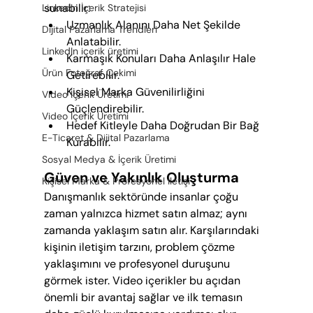
sunabilir:
LinkedIn İçerik Stratejisi
Uzmanlık Alanını Daha Net Şekilde 
Dijital Pazarlama Trendleri
Anlatabilir.
LinkedIn içerik üretimi
Karmaşık Konuları Daha Anlaşılır Hale 
Ürün Fotoğraf Çekimi
Getirebilir.
Kişisel Marka Güvenilirliğini 
Video İçerik Üretimi
Güçlendirebilir.
Video İçerik Üretimi
Hedef Kitleyle Daha Doğrudan Bir Bağ 
E-Ticaret & Dijital Pazarlama
Kurabilir.
Sosyal Medya & İçerik Üretimi
Güven ve Yakınlık Oluşturma
Kişisel Marka & Profesyonel İletişi
Danışmanlık sektöründe insanlar çoğu 
zaman yalnızca hizmet satın almaz; aynı 
zamanda yaklaşım satın alır. Karşılarındaki 
kişinin iletişim tarzını, problem çözme 
yaklaşımını ve profesyonel duruşunu 
görmek ister. Video içerikler bu açıdan 
önemli bir avantaj sağlar ve ilk temasın 