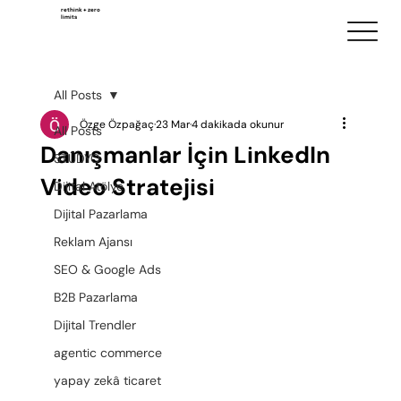
rethink + zero
limits
All Posts
Özge Özpağaç
23 Mar
4 dakikada okunur
All Posts
Danışmanlar İçin LinkedIn
STÜDYO
Video Stratejisi
Dijital Atölye
Dijital Pazarlama
Reklam Ajansı
SEO & Google Ads
B2B Pazarlama
Dijital Trendler
agentic commerce
yapay zekâ ticaret