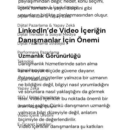
paylaşımından değil; hedef, konu seçimi, 
Dijital Pazarlama & İçerik Strateji
içerik formatı ve yayın disiplini gibi 
unsurların birlikte planlanmasından oluşur.
Dijital Trendler & Yapay Zekâ
Dijital Pazarlama & Yapay Zekâ
LinkedIn’de Video İçeriğin 
Dijital Trendler & Sosyal Medya
Danışmanlar İçin Önemi
Dijital Pazarlama Stratejisi
Performans Pazarlama
Uzmanlık Görünürlüğü
Teknoloji
Danışmanlık hizmetlerinde satın alma 
kararı büyük ölçüde güvene dayanır. 
Dijital Pazarlama
Potansiyel müşteriler yalnızca bir uzmanın 
Dijital Pazarlama
ne bildiğini değil, bilgiyi nasıl yorumladığını 
Yapay Zeka
ve sorunlara nasıl yaklaştığını da görmek 
SEO / Dijital Pazarlama
ister. Video içerikler bu noktada önemli bir 
avantaj sağlar. Çünkü danışmanın uzmanlığı 
Ürün Fotoğraf Çekimi
yalnızca bilgi düzeyiyle değil, anlatım 
Video İçerik Üretimi
biçimiyle de değerlendirilir.
E-Ticaret İçerikleri
Video içerikler danışmanlara şu katkıları 