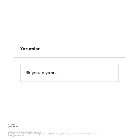
Yorumlar
Bir yorum yazın...
LinkedIn İçin Video İçerik Neden Önemlidir
RETZKING
İÇERİK
ÜRETİMİ
Markalar için stratejik dijital iletişim çözümleri üretiyoruz.
Planlı içerik, tutarlı marka dili ve ölçülebilir sonuçlar odağında çalışıyoruz. Dijital pazarlama, içerik üretimi ve performans yönetimi alanlarında hizmet veriyoruz.
Retzking İçerik Üretim Ajansı