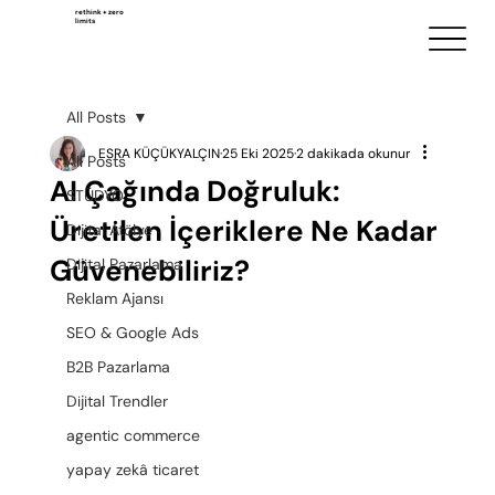
rethink + zero
limits
All Posts
ESRA KÜÇÜKYALÇIN
25 Eki 2025
2 dakikada okunur
All Posts
AI Çağında Doğruluk:
STÜDYO
Üretilen İçeriklere Ne Kadar
Dijital Atölye
Güvenebiliriz?
Dijital Pazarlama
Reklam Ajansı
SEO & Google Ads
B2B Pazarlama
Dijital Trendler
agentic commerce
yapay zekâ ticaret