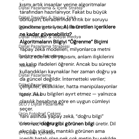
kısmı artık insanlar yerine algoritmalar 
Dijital Pazarlama & İçerik Strateji
tarafından hazırlanıyor. Fakat bu büyük 
Dijital Trendler & Yapay Zekâ
dönüşüm, beraberinde kritik bir soruyu 
gündeme getiriyor: 
AI ile üretilen içeriklere 
Dijital Pazarlama & Yapay Zekâ
ne kadar güvenebiliriz?
Dijital Trendler & Sosyal Medya
Algoritmaların Bilgiyi “Öğrenme” Biçimi
Dijital Pazarlama Stratejisi
Yapay zekâ modelleri, milyonlarca metni 
Performans Pazarlama
analiz ederek dil yapısını, anlam ilişkilerini 
ve kalıp ifadeleri öğrenir. Ancak bu süreçte 
Teknoloji
kullandıkları kaynaklar her zaman doğru ya 
Dijital Pazarlama
da güncel değildir. İnternetteki veriler; 
Dijital Pazarlama
çelişkiler, eksiklikler, hatta manipülasyonlar 
içerir. AI, bu bilgileri ayırt etmez — yalnızca 
Yapay Zeka
olasılık hesabına göre en uygun cümleyi 
SEO / Dijital Pazarlama
seçer.
Ürün Fotoğraf Çekimi
Yani aslında yapay zekâ, “doğru bilgi” 
üretmez; 
doğru gibi görünen bilgi
 üretir. Dil 
Video İçerik Üretimi
akıcılığı yüksek, mantıklı görünen ama 
E-Ticaret İçerikleri
içeriği hatalı olan pek çok metin bu şekilde 