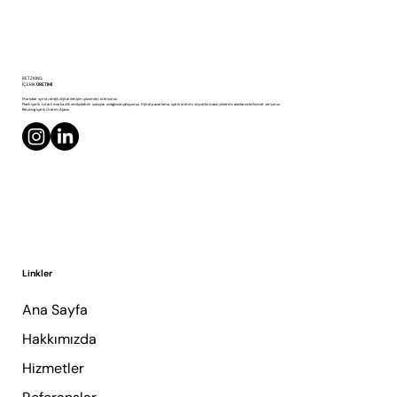
Google Haritalar Optimizasyonu: Yerel
RETZKING
Aramada Görünmek
İÇERİK
ÜRETİMİ
Markalar için stratejik dijital iletişim çözümleri üretiyoruz.
Planlı içerik, tutarlı marka dili ve ölçülebilir sonuçlar odağında çalışıyoruz. Dijital pazarlama, içerik üretimi ve performans yönetimi alanlarında hizmet veriyoruz.
Retzking İçerik Üretim Ajansı
Linkler
Ana Sayfa
Hakkımızda
Hizmetler