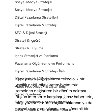
Sosyal Medya Stratejisi
Sosyal Medya Stratejisi
Dijital Pazarlama Stratejileri
Dijital Pazarlama & Strateji
SEO & Dijital Strateji
Strateji & İçgörü
Strateji & Büyüme
İçerik Stratejisi ve Planlama
Pazarlama Ölçümleme ve Performans
Dijital Pazarlama & Stratejik İleti
Yapay zekâ (AI); yalnızca teknolojik bir 
Dijital İletişim & Marka Yönetimi
yenilik değil, bilgi üretim biçimimizi 
Video Prodüksiyon & Dijital İletişi
temelden değiştiren bir dönüm noktası. 
Dijital Pazarlama
Bugün internette karşılaştığımız haberlerin, 
Dijital Pazarlama & Marka Stratejis
blog yazılarının, ürün açıklamalarının ya da 
sosyal medya paylaşımlarının önemli bir 
Dijital Reklam & Performans Pazarla