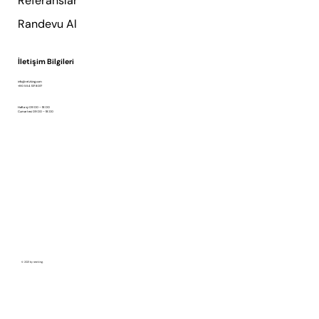
Referanslar
Randevu Al
İletişim Bilgileri
info@retzking.com
+90 554 137 8017
Hafta içi 09:00 – 18:00
Cumartesi 09:00 – 18:00
© 2021 by retzking.