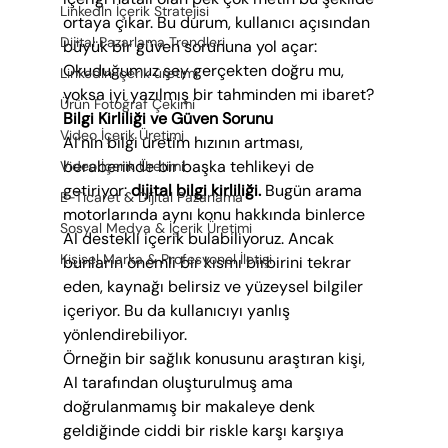
LinkedIn İçerik Stratejisi
ortaya çıkar. Bu durum, kullanıcı açısından 
Dijital Pazarlama Trendleri
büyük bir güven sorununa yol açar: 
Okuduğumuz şey gerçekten doğru mu, 
LinkedIn içerik üretimi
yoksa iyi yazılmış bir tahminden mi ibaret?
Ürün Fotoğraf Çekimi
Bilgi Kirliliği ve Güven Sorunu
Video İçerik Üretimi
AI’nin bilgi üretim hızının artması, 
beraberinde bir başka tehlikeyi de 
Video İçerik Üretimi
getiriyor: 
dijital bilgi kirliliği.
 Bugün arama 
E-Ticaret & Dijital Pazarlama
motorlarında aynı konu hakkında binlerce 
Sosyal Medya & İçerik Üretimi
AI destekli içerik bulabiliyoruz. Ancak 
Kişisel Marka & Profesyonel İletişi
bunların önemli bir kısmı birbirini tekrar 
eden, kaynağı belirsiz ve yüzeysel bilgiler 
içeriyor. Bu da kullanıcıyı yanlış 
yönlendirebiliyor.
Örneğin bir sağlık konusunu araştıran kişi, 
AI tarafından oluşturulmuş ama 
doğrulanmamış bir makaleye denk 
geldiğinde ciddi bir riskle karşı karşıya 