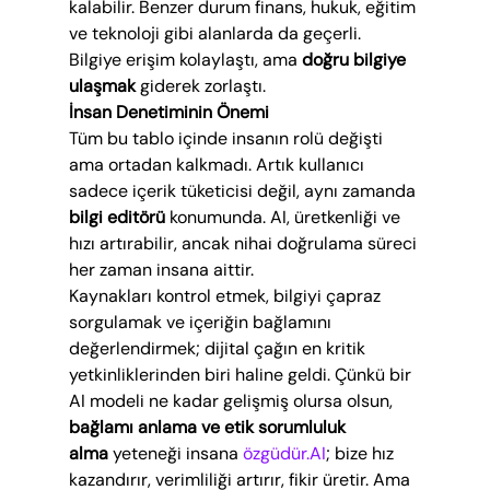
kalabilir. Benzer durum finans, hukuk, eğitim 
ve teknoloji gibi alanlarda da geçerli. 
Bilgiye erişim kolaylaştı, ama 
doğru bilgiye 
ulaşmak
 giderek zorlaştı.
İnsan Denetiminin Önemi
Tüm bu tablo içinde insanın rolü değişti 
ama ortadan kalkmadı. Artık kullanıcı 
sadece içerik tüketicisi değil, aynı zamanda 
bilgi editörü
 konumunda. AI, üretkenliği ve 
hızı artırabilir, ancak nihai doğrulama süreci 
her zaman insana aittir.
Kaynakları kontrol etmek, bilgiyi çapraz 
sorgulamak ve içeriğin bağlamını 
değerlendirmek; dijital çağın en kritik 
yetkinliklerinden biri haline geldi. Çünkü bir 
AI modeli ne kadar gelişmiş olursa olsun, 
bağlamı anlama ve etik sorumluluk 
alma
 yeteneği insana 
özgüdür.AI
; bize hız 
kazandırır, verimliliği artırır, fikir üretir. Ama 