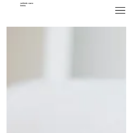
rethink + zero
limits